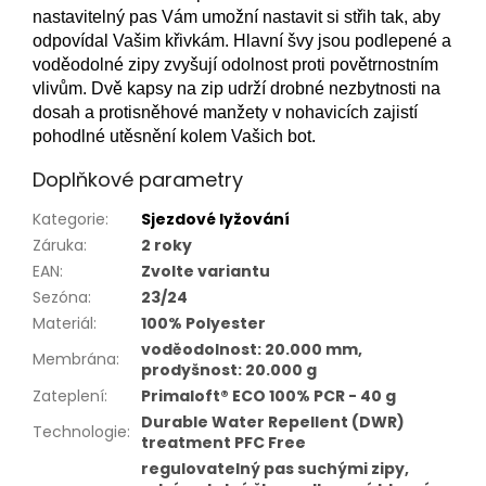
nastavitelný pas Vám umožní nastavit si střih tak, aby
odpovídal Vašim křivkám.
Hlavní švy jsou podlepené a
voděodolné zipy zvyšují odolnost proti povětrnostním
vlivům.
Dvě kapsy na zip udrží drobné nezbytnosti na
dosah a protisněhové manžety v nohavicích zajistí
pohodlné utěsnění kolem Vašich bot.
Doplňkové parametry
Kategorie
:
Sjezdové lyžování
Záruka
:
2 roky
EAN
:
Zvolte variantu
Sezóna
:
23/24
Materiál
:
100% Polyester
voděodolnost: 20.000 mm,
Membrána
:
prodyšnost: 20.000 g
Zateplení
:
Primaloft® ECO 100% PCR - 40 g
Durable Water Repellent (DWR)
Technologie
:
treatment PFC Free
regulovatelný pas suchými zipy,