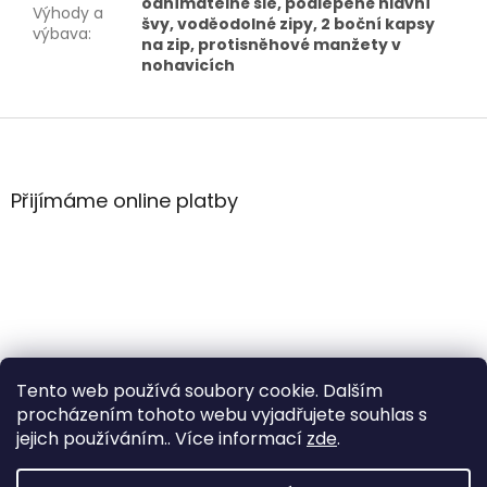
odnímatelné šle, podlepené hlavní
Výhody a
švy, voděodolné zipy, 2 boční kapsy
výbava
:
na zip, protisněhové manžety v
nohavicích
Z
á
p
a
Přijímáme online platby
t
í
Tento web používá soubory cookie. Dalším
procházením tohoto webu vyjadřujete souhlas s
jejich používáním.. Více informací
zde
.
Vytvořil Shoptet