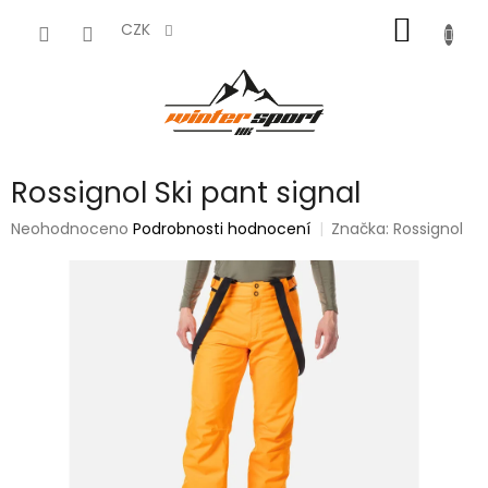
Přejít
NÁKUP
na
CZK
obsah
KOŠÍK
Rossignol Ski pant signal
Průměrné
Neohodnoceno
Podrobnosti hodnocení
Značka:
Rossignol
hodnocení
produktu
je
0,0
z
5
hvězdiček.