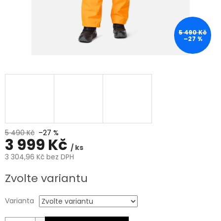
5 490 Kč
–27 %
5 490 Kč
–27 %
3 999 Kč
/ ks
3 304,96 Kč bez DPH
Měrná
Zvolte variantu
cena:
Varianta