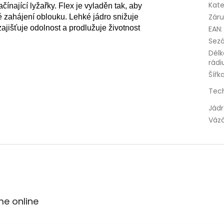
Kate
nající lyžařky. Flex je vyladěn tak, aby 
Zár
 zahájení oblouku. Lehké jádro snižuje 
ajišťuje odolnost a prodlužuje životnost 
EAN
:
Sez
Délk
rádi
Šířk
Tec
Jád
Váz
me online