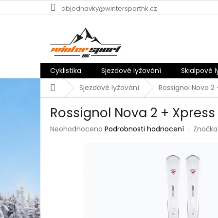
Přejít
objednavky@wintersporthk.cz
na
obsah
Cyklistika
Sjezdové lyžování
Skialpové 
Domů
Sjezdové lyžování
Rossignol Nova 2
Rossignol Nova 2 + Xpress
Průměrné
Neohodnoceno
Podrobnosti hodnocení
Značka
hodnocení
produktu
je
0,0
z
5
hvězdiček.