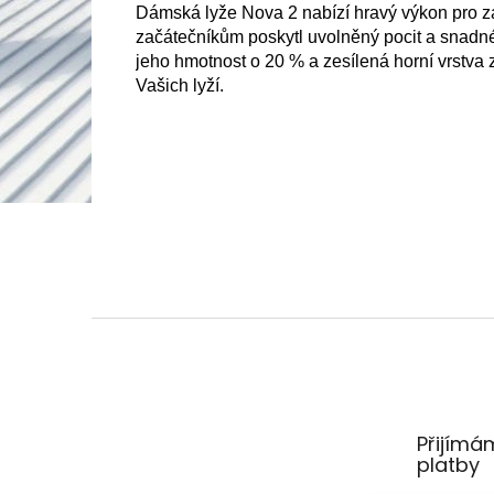
Dámská lyže Nova 2 nabízí hravý výkon pro začí
začátečníkům poskytl uvolněný pocit a snadné
jeho hmotnost o 20 % a zesílená horní vrstva z
Vašich lyží.
Z
á
p
a
t
Přijímá
í
platby