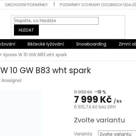
OBCHODNÍ PODMÍNKY
PODMÍNKY OCHRANY OSOBNÍCH ÚDAJ
HLEDAT
lyžování
Běžecké lyžování
Snowboarding
Zimní o
 + Xpress W 10 GW B83 wht spark
 W 10 GW B83 wht spark
:
Rossignol
9 990 Kč
–19 %
7 999 Kč
/ ks
6 610,74 Kč bez DPH
Měrná
Zvolte variantu
cena:
Varianta