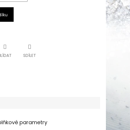
šíku
HLÍDAT
SDÍLET
lňkové parametry