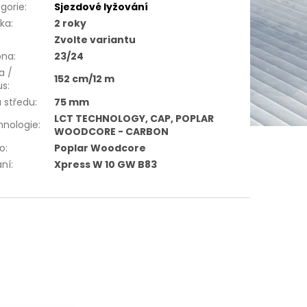
gorie
:
Sjezdové lyžování
uka
:
2 roky
Zvolte variantu
óna
:
23/24
a /
152 cm/12 m
us
:
a středu
:
75 mm
LCT TECHNOLOGY, CAP, POPLAR
hnologie
:
WOODCORE - CARBON
ro
:
Poplar Woodcore
ání
:
Xpress W 10 GW B83