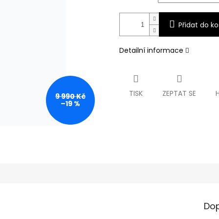
Přidat do ko
Detailní informace
TISK
ZEPTAT SE
9 990 Kč
–19 %
Dop