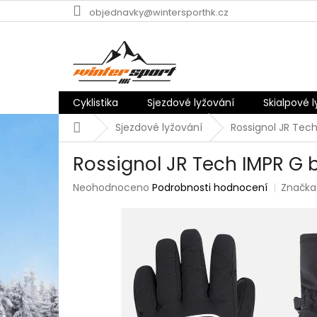
Přejít
objednavky@wintersporthk.cz
na
obsah
Cyklistika
Sjezdové lyžování
Skialpové 
Domů
Sjezdové lyžování
Rossignol JR Tech
Rossignol JR Tech IMPR G 
Průměrné
Neohodnoceno
Podrobnosti hodnocení
Značka
hodnocení
produktu
je
0,0
z
5
hvězdiček.