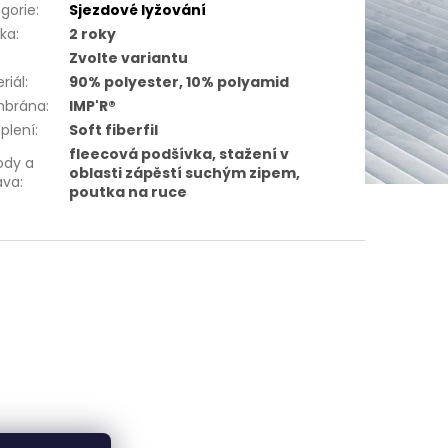
gorie
:
Sjezdové lyžování
uka
:
2 roky
Zvolte variantu
riál
:
90% polyester, 10% polyamid
brána
:
IMP'R®
plení
:
Soft fiberfil
fleecová podšívka, stažení v
ody a
oblasti zápěstí suchým zipem,
ava
:
poutka na ruce