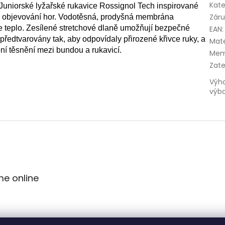
Kate
Juniorské lyžařské rukavice Rossignol Tech inspirované
Zár
 objevování hor.
Vodotěsná, prodyšná membrána
 teplo.
Zesílené stretchové dlaně umožňují bezpečné
EAN
:
 předtvarovány tak, aby odpovídaly přirozené křivce ruky, a
Mate
ní těsnění mezi bundou a rukavicí.
Mem
Zate
Výh
výb
me online