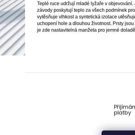
Teplé ruce udržují mladé lyžaře v objevování.
závody poskytují teplo za všech podmínek pro
vytěsňuje vlhkost a syntetická izolace utěsňuje
uchopení hole a dlouhou životnost.
Prsty jsou
je zde nastavitelná manžeta pro jemné doladě
Z
á
p
a
t
Přijímá
í
platby