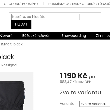
OBCHODNÍ PODMÍNKY
PODMÍNKY OCHRANY OSOBNÍCH ÚDAJ
HLEDAT
lyžování
Běžecké lyžování
Snowboarding
Zimní o
 IMPR G black
black
:
Rossignol
1 190 Kč
/ ks
983,47 Kč bez DPH
Měrná
Zvolte variantu
cena:
Varianta