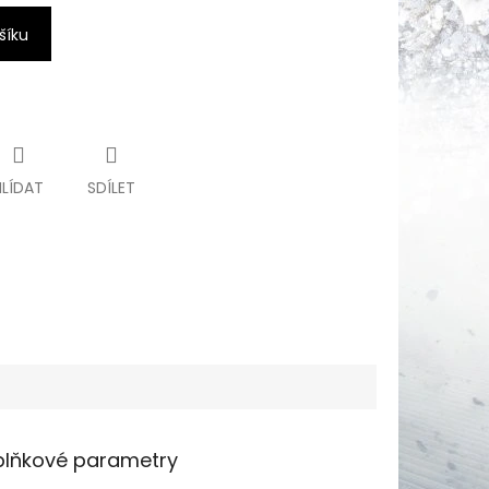
šíku
HLÍDAT
SDÍLET
lňkové parametry