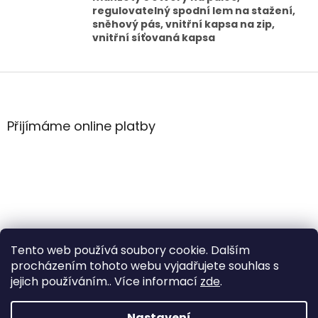
regulovatelný spodní lem na stažení,
sněhový pás, vnitřní kapsa na zip,
vnitřní síťovaná kapsa
Z
á
p
a
Přijímáme online platby
t
í
Tento web používá soubory cookie. Dalším
procházením tohoto webu vyjadřujete souhlas s
jejich používáním.. Více informací
zde
.
Vytvořil Shoptet
Nastavení