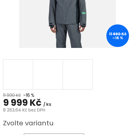
11 990 Kč
–16 %
11 990 Kč
–16 %
9 999 Kč
/ ks
8 263,64 Kč bez DPH
Měrná
Zvolte variantu
cena: