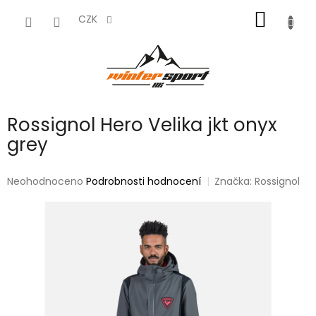
Přejít
NÁKUP
na
CZK
obsah
KOŠÍK
Rossignol Hero Velika jkt onyx
grey
Průměrné
Neohodnoceno
Podrobnosti hodnocení
Značka:
Rossignol
hodnocení
produktu
je
0,0
z
5
hvězdiček.