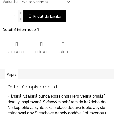
Varianta
Přidat do košíku
Detailní informace
ZEPTAT SE
HLÍDAT
SDÍLET
Popis
Detailní popis produktu
Pánská lyžařská bunda Rossignol Hero Velika přináší přizp
detaily inspirované Světovým pohárem do každého dne na 
Nízkoprofilová syntetická izolace dodává teplo, abyste poho
chladnými dny.Stretchové panely dodávají přirozenou mobi