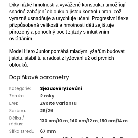
Díky nízké hmotnosti a vyvážené konstrukci umožňují
snadné zahájení oblouku a jistou kontrolu hran, což
výrazně usnadňuje a urychluje učení. Progresivní flexe
přizpůsobená velikosti a hmotnosti dětí zajišťuje
přirozený a pohodlný pocit z jízdy s intuitivním
ovládáním.
Model Hero Junior pomáhá mladým lyžařům budovat
jistotu, stabilitu a radost z lyžování už od prvních
oblouků.
Doplňkové parametry
Kategorie
:
Sjezdové lyžování
Záruka
:
2 roky
EAN
:
Zvolte variantu
Sezóna
:
25/26
Délka /
130 cm/10 m, 140 cm/12 m, 150 cm/14 m
rádius
:
Šířka středu
:
67 mm