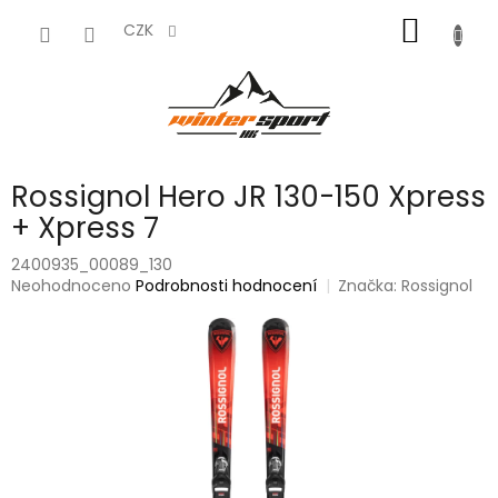
Přejít
NÁKUP
na
CZK
obsah
KOŠÍK
Rossignol Hero JR 130-150 Xpress
+ Xpress 7
2400935_00089_130
Průměrné
Neohodnoceno
Podrobnosti hodnocení
Značka:
Rossignol
hodnocení
produktu
je
0,0
z
5
hvězdiček.