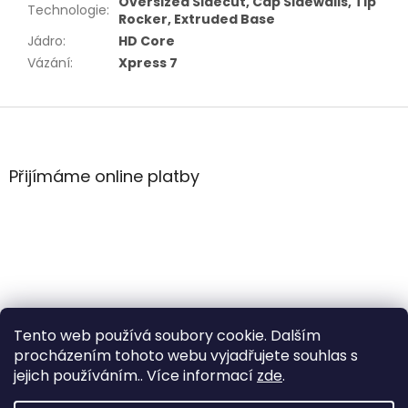
Oversized Sidecut, Cap Sidewalls, Tip
Technologie
:
Rocker, Extruded Base
Jádro
:
HD Core
Vázání
:
Xpress 7
Z
á
p
a
Přijímáme online platby
t
í
Tento web používá soubory cookie. Dalším
procházením tohoto webu vyjadřujete souhlas s
jejich používáním.. Více informací
zde
.