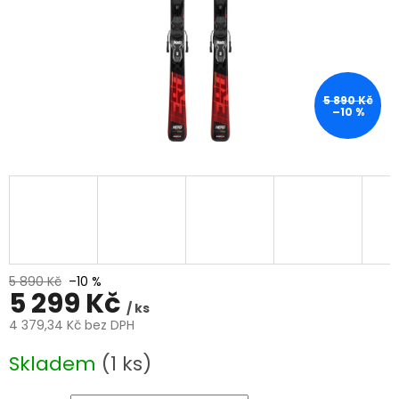
5 890 Kč
–10 %
5 890 Kč
–10 %
5 299 Kč
/ ks
4 379,34 Kč bez DPH
Měrná
Skladem
(1 ks)
cena: