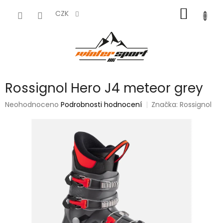
Přejít
NÁKUP
na
CZK
obsah
KOŠÍK
Rossignol Hero J4 meteor grey
Průměrné
Neohodnoceno
Podrobnosti hodnocení
Značka:
Rossignol
hodnocení
produktu
je
0,0
z
5
hvězdiček.