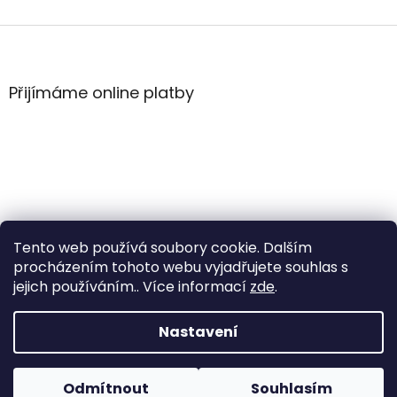
Z
á
p
a
Přijímáme online platby
t
í
Tento web používá soubory cookie. Dalším
procházením tohoto webu vyjadřujete souhlas s
jejich používáním.. Více informací
zde
.
Vytvořil Shoptet
Nastavení
Copyright 2026
WintersportHK
. Všechna práva
Odmítnout
Souhlasím
vyhrazena.