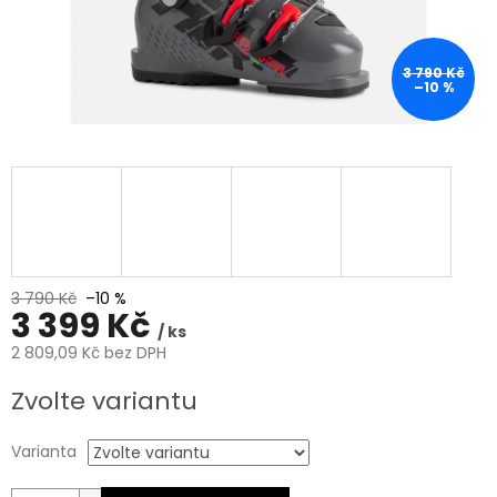
3 790 Kč
–10 %
3 790 Kč
–10 %
3 399 Kč
/ ks
2 809,09 Kč bez DPH
Měrná
Zvolte variantu
cena:
Varianta