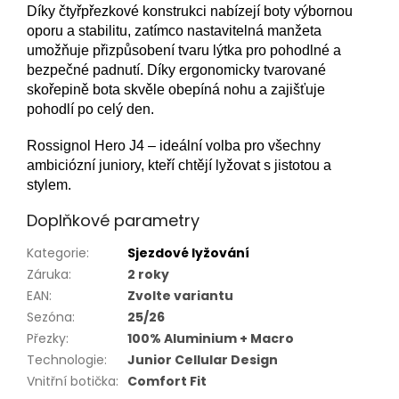
Díky čtyřpřezkové konstrukci nabízejí boty výbornou
oporu a stabilitu, zatímco nastavitelná manžeta
umožňuje přizpůsobení tvaru lýtka pro pohodlné a
bezpečné padnutí. Díky ergonomicky tvarované
skořepině bota skvěle obepíná nohu a zajišťuje
pohodlí po celý den.
Rossignol Hero J4 – ideální volba pro všechny
ambiciózní juniory, kteří chtějí lyžovat s jistotou a
stylem.
Doplňkové parametry
Kategorie
:
Sjezdové lyžování
Záruka
:
2 roky
EAN
:
Zvolte variantu
Sezóna
:
25/26
Přezky
:
100% Aluminium + Macro
Technologie
:
Junior Cellular Design
Vnitřní botička
:
Comfort Fit