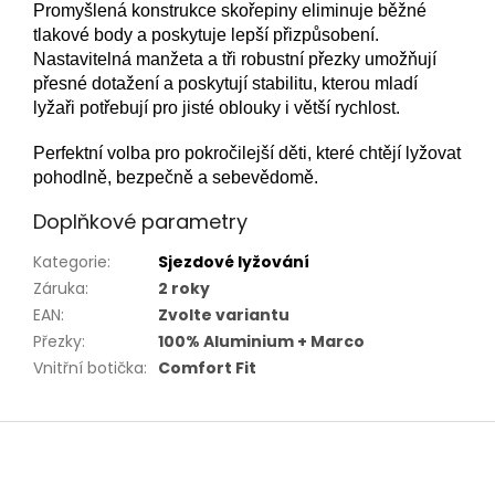
Promyšlená konstrukce skořepiny eliminuje běžné
tlakové body a poskytuje lepší přizpůsobení.
Nastavitelná manžeta a tři robustní přezky umožňují
přesné dotažení a poskytují stabilitu, kterou mladí
lyžaři potřebují pro jisté oblouky i větší rychlost.
Perfektní volba pro pokročilejší děti, které chtějí lyžovat
pohodlně, bezpečně a sebevědomě.
Doplňkové parametry
Kategorie
:
Sjezdové lyžování
Záruka
:
2 roky
EAN
:
Zvolte variantu
Přezky
:
100% Aluminium + Marco
Vnitřní botička
:
Comfort Fit
Z
á
p