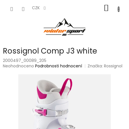
Přejít
NÁKUP
na
CZK
obsah
KOŠÍK
Rossignol Comp J3 white
2000497_00089_205
Průměrné
Neohodnoceno
Podrobnosti hodnocení
Značka:
Rossignol
hodnocení
produktu
je
0,0
z
5
hvězdiček.