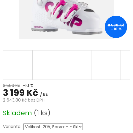
3 590 Kč
–10 %
3 590 Kč
–10 %
3 199 Kč
/ ks
2 643,80 Kč bez DPH
Měrná
Skladem
(1 ks)
cena:
Varianta