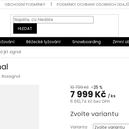
OBCHODNÍ PODMÍNKY
PODMÍNKY OCHRANY OSOBNÍCH ÚDAJ
HLEDAT
lyžování
Běžecké lyžování
Snowboarding
Zimní o
d jkt signal
nal
:
Rossignol
10 799 Kč
–25 %
7 999 Kč
/ ks
6 610,74 Kč bez DPH
Měrná
Zvolte variantu
cena:
Varianta