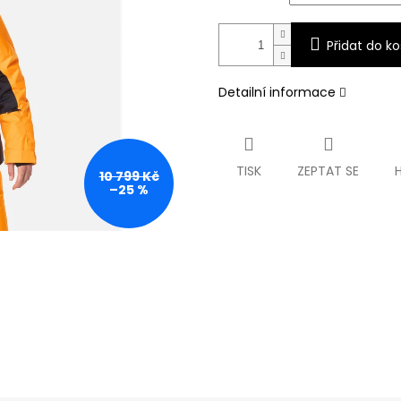
Přidat do ko
Detailní informace
TISK
ZEPTAT SE
10 799 Kč
–25 %