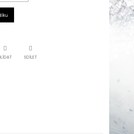
šíku
HLÍDAT
SDÍLET