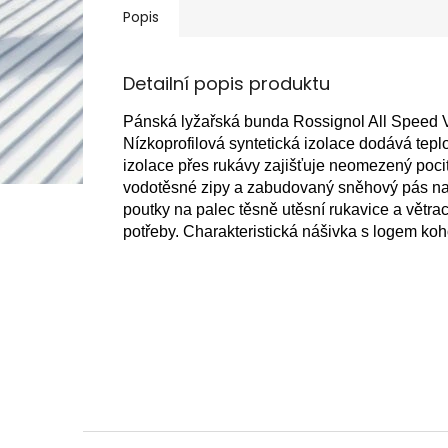
Popis
Detailní popis produktu
Pánská lyžařská bunda Rossignol All Speed V
Nízkoprofilová syntetická izolace dodává tepl
izolace přes rukávy zajišťuje neomezený pocit
vodotěsné zipy a zabudovaný sněhový pás nabí
poutky na palec těsně utěsní rukavice a větr
potřeby. Charakteristická nášivka s logem ko
Z