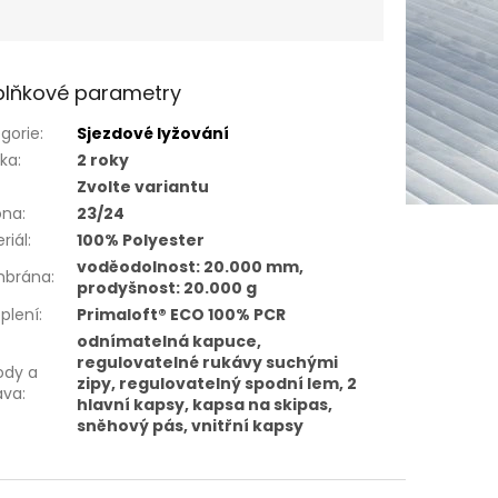
lňkové parametry
gorie
:
Sjezdové lyžování
uka
:
2 roky
Zvolte variantu
óna
:
23/24
riál
:
100% Polyester
voděodolnost: 20.000 mm,
brána
:
prodyšnost: 20.000 g
plení
:
Primaloft® ECO 100% PCR
odnímatelná kapuce,
regulovatelné rukávy suchými
ody a
zipy, regulovatelný spodní lem, 2
ava
:
hlavní kapsy, kapsa na skipas,
sněhový pás, vnitřní kapsy