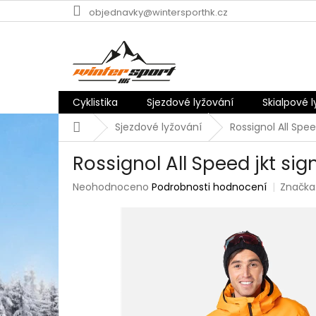
Přejít
objednavky@wintersporthk.cz
na
obsah
Cyklistika
Sjezdové lyžování
Skialpové 
Domů
Sjezdové lyžování
Rossignol All Spee
Rossignol All Speed jkt sig
Průměrné
Neohodnoceno
Podrobnosti hodnocení
Značka
hodnocení
produktu
je
0,0
z
5
hvězdiček.