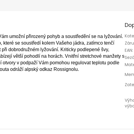
Dop
Kate
ám umožní přirozený pohyb a soustředění se na lyžování.
Zár
o, které se soustředí kolem Vašeho jádra, zatímco tenčí
 při dobrodružném lyžování. Kriticky podlepené švy,
EAN
:
zejí větší pohodlí na horách. Vnitřní stretchové manžety s
Sez
ací otvory v podpaží Vám pomohou regulovat teplotu podle
Mate
houta odráží alpský odkaz Rossignolu.
Mem
Zate
Výh
výb