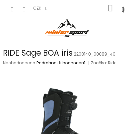
Přejít
NÁKUP
na
CZK
obsah
KOŠÍK
RIDE Sage BOA iris
2200140_00089_40
Průměrné
Neohodnoceno
Podrobnosti hodnocení
Značka:
Ride
hodnocení
produktu
je
0,0
z
5
hvězdiček.