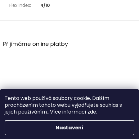
Flex index
:
4/10
Z
á
p
a
Přijímáme online platby
t
í
Tento web používá soubory cookie. Dalším
procházením tohoto webu vyjadřujete souhlas s
jejich používáním.. Více informací
zde
.
Vytvořil Shoptet
Nastavení