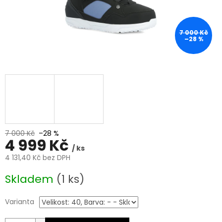
7 000 Kč
–28 %
7 000 Kč
–28 %
4 999 Kč
/ ks
4 131,40 Kč bez DPH
Měrná
Skladem
(1 ks)
cena:
Varianta