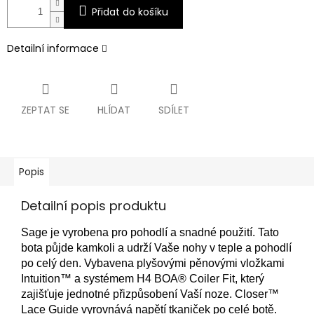
Přidat do košíku
Detailní informace
ZEPTAT SE
HLÍDAT
SDÍLET
Popis
Detailní popis produktu
Sage je vyrobena pro pohodlí a snadné použití.
Tato
bota půjde kamkoli a udrží Vaše nohy v teple a pohodlí
po celý den.
Vybavena plyšovými pěnovými vložkami
Intuition™ a systémem H4 BOA® Coiler Fit, který
zajišťuje jednotné přizpůsobení Vaší noze.
Closer™
Lace Guide vyrovnává napětí tkaniček po celé botě.