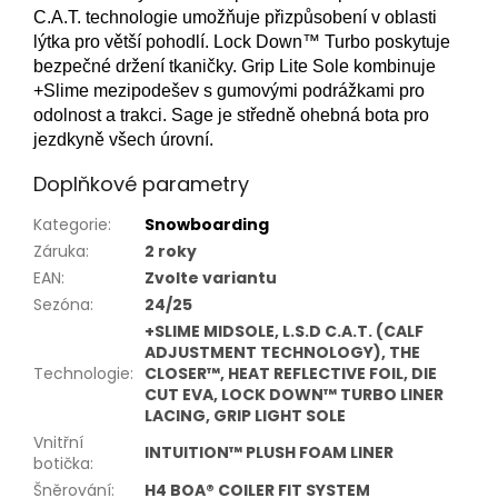
C.A.T.
technologie umožňuje přizpůsobení v oblasti
lýtka pro větší pohodlí.
Lock Down™ Turbo poskytuje
bezpečné držení tkaničky.
Grip Lite Sole kombinuje
+Slime mezipodešev s gumovými podrážkami pro
odolnost a trakci.
Sage je středně ohebná bota pro
jezdkyně všech úrovní.
Doplňkové parametry
Kategorie
:
Snowboarding
Záruka
:
2 roky
EAN
:
Zvolte variantu
Sezóna
:
24/25
+SLIME MIDSOLE, L.S.D C.A.T. (CALF
ADJUSTMENT TECHNOLOGY), THE
Technologie
:
CLOSER™, HEAT REFLECTIVE FOIL, DIE
CUT EVA, LOCK DOWN™ TURBO LINER
LACING, GRIP LIGHT SOLE
Vnitřní
INTUITION™ PLUSH FOAM LINER
botička
:
Šněrování
:
H4 BOA® COILER FIT SYSTEM