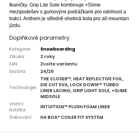
tkaničky.
Grip Lite Sole kombinuje +Slime
mezipodešev s gumovými podrážkami pro odolnost a
trakci.
Anthem je středně ohebná bota pro all-mountain
jízdu.
Doplňkové parametry
Kategorie
:
Snowboarding
Záruka
:
2 roky
EAN
:
Zvolte variantu
Sezóna
:
24/25
THE CLOSER™, HEAT REFLECTIVE FOIL,
DIE CUT EVA, LOCK DOWN™ TURBO
Technologie
:
LINER LACING, GRIP LIGHT SOLE, +SLIME
MIDSOLE
Vnitřní
INTUITION™ PLUSH FOAM LINER
botička
:
Šněrování
:
H4 BOA® COILER FIT SYSTEM
Z