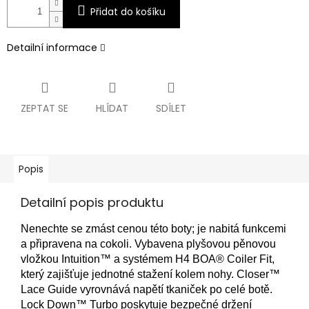
Přidat do košíku
Detailní informace
ZEPTAT SE
HLÍDAT
SDÍLET
Popis
Detailní popis produktu
Nenechte se zmást cenou této boty;
je nabitá funkcemi
a připravena na cokoli.
Vybavena plyšovou pěnovou
vložkou Intuition™ a systémem H4 BOA® Coiler Fit,
který zajišťuje jednotné stažení kolem nohy.
Closer™
Lace Guide vyrovnává napětí tkaniček po celé botě.
Lock Down™ Turbo poskytuje bezpečné držení