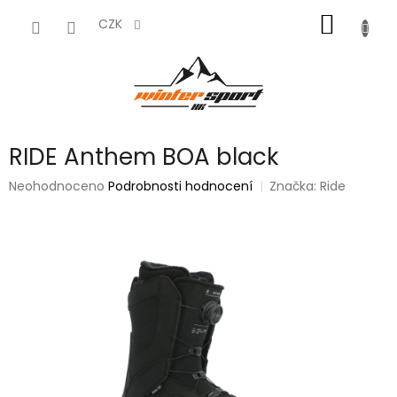
Přejít
NÁKUP
na
CZK
obsah
KOŠÍK
RIDE Anthem BOA black
Průměrné
Neohodnoceno
Podrobnosti hodnocení
Značka:
Ride
hodnocení
produktu
je
0,0
z
5
hvězdiček.