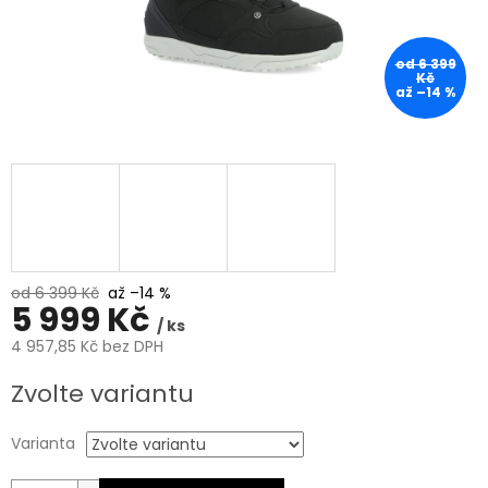
od 6 399
Kč
až –14 %
od 6 399 Kč
až –14 %
5 999 Kč
/ ks
4 957,85 Kč bez DPH
Měrná
Zvolte variantu
cena:
Varianta