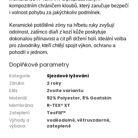
kompozitním chráničem kloubů, který zaručuje bezpečí
i volnost pohybu za jakýchkoliv podmínek.
Keramické potištěné zóny na hřbetu ruky zvyšují
odolnost, zatímco dlaň z kozí kůže poskytuje
dokonalou přilnavost a cit při držení holí. Ideální volba
pro závodníky, kteří chtějí spojit výkon, ochranu a
pohodlí v jednom.
Doplňkové parametry
Kategorie
:
Sjezdové lyžování
Záruka
:
2 roky
EAN
:
Zvolte variantu
Materiál
:
92% Polyester, 8% Goatskin
Membrána
:
R-TEX® XT
Zateplení
:
TecFill™
Výhody a
voděodolné, větruvzdorné,
výbava
:
zateplené