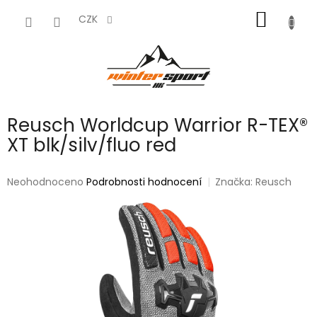
Přejít
NÁKUP
na
CZK
obsah
KOŠÍK
Reusch Worldcup Warrior R-TEX®
XT blk/silv/fluo red
Průměrné
Neohodnoceno
Podrobnosti hodnocení
Značka:
Reusch
hodnocení
produktu
je
0,0
z
5
hvězdiček.