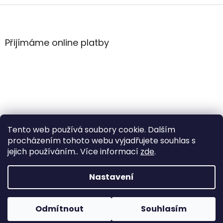
Z
á
p
a
Přijímáme online platby
t
í
Tento web používá soubory cookie. Dalším
procházením tohoto webu vyjadřujete souhlas s
jejich používáním.. Více informací
zde
.
Vytvořil Shoptet
Nastavení
Copyright 2026
WintersportHK
. Všechna práva
Odmítnout
Souhlasím
vyhrazena.