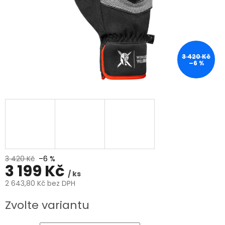
3 420 Kč
–6 %
3 420 Kč
–6 %
3 199 Kč
/ ks
2 643,80 Kč bez DPH
Měrná
Zvolte variantu
cena: