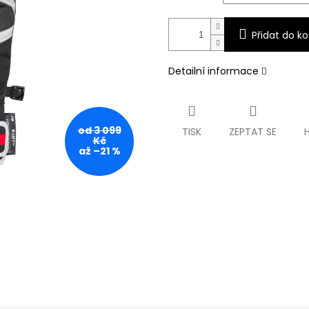
Přidat do ko
Detailní informace
od 3 099
TISK
ZEPTAT SE
Kč
až –21 %