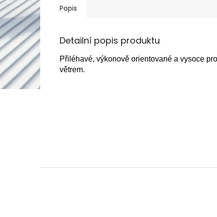
Popis
Detailní popis produktu
Přiléhavé, výkonově orientované a vysoce pro
větrem.
Z
á
p
a
t