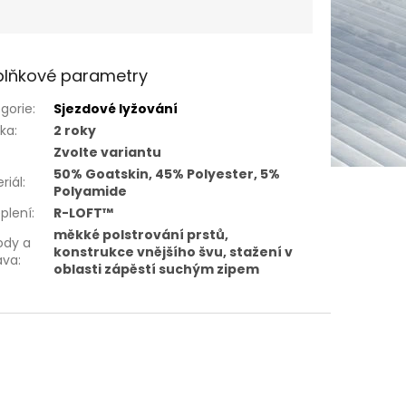
lňkové parametry
gorie
:
Sjezdové lyžování
uka
:
2 roky
Zvolte variantu
50% Goatskin, 45% Polyester, 5%
riál
:
Polyamide
plení
:
R-LOFT™
měkké polstrování prstů,
ody a
konstrukce vnějšího švu, stažení v
ava
:
oblasti zápěstí suchým zipem