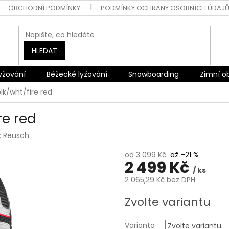
OBCHODNÍ PODMÍNKY
PODMÍNKY OCHRANY OSOBNÍCH ÚDAJ
HLEDAT
lyžování
Běžecké lyžování
Snowboarding
Zimní o
lk/wht/fire red
re red
:
Reusch
od 3 099 Kč
až –21 %
2 499 Kč
/ ks
2 065,29 Kč bez DPH
Měrná
Zvolte variantu
cena:
Varianta