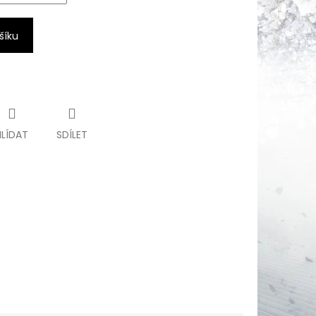
šíku
HLÍDAT
SDÍLET