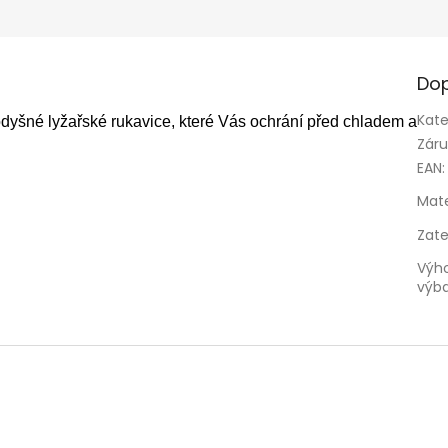
Dop
Kate
dyšné lyžařské rukavice, které Vás ochrání před chladem a
Zár
EAN
:
Mate
Zate
Výh
výb