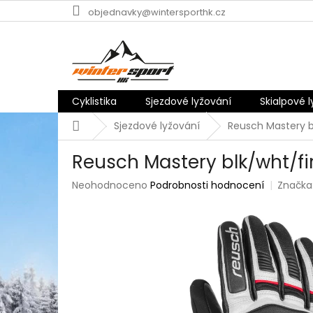
Přejít
objednavky@wintersporthk.cz
na
obsah
Cyklistika
Sjezdové lyžování
Skialpové 
Domů
Sjezdové lyžování
Reusch Mastery b
Reusch Mastery blk/wht/fi
Průměrné
Neohodnoceno
Podrobnosti hodnocení
Značka
hodnocení
produktu
je
0,0
z
5
hvězdiček.