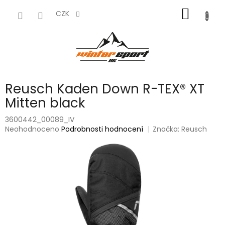
Přejít
NÁKUP
na
CZK
obsah
KOŠÍK
Reusch Kaden Down R-TEX® XT
Mitten black
3600442_00089_IV
Průměrné
Neohodnoceno
Podrobnosti hodnocení
Značka:
Reusch
hodnocení
produktu
je
0,0
z
5
hvězdiček.