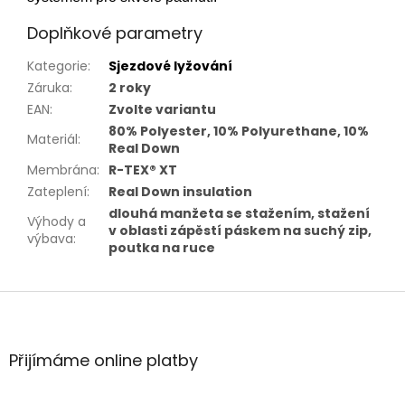
Doplňkové parametry
Kategorie
:
Sjezdové lyžování
Záruka
:
2 roky
EAN
:
Zvolte variantu
80% Polyester, 10% Polyurethane, 10%
Materiál
:
Real Down
Membrána
:
R-TEX® XT
Zateplení
:
Real Down insulation
dlouhá manžeta se stažením, stažení
Výhody a
v oblasti zápěstí páskem na suchý zip,
výbava
:
poutka na ruce
Z
á
p
a
Přijímáme online platby
t
í