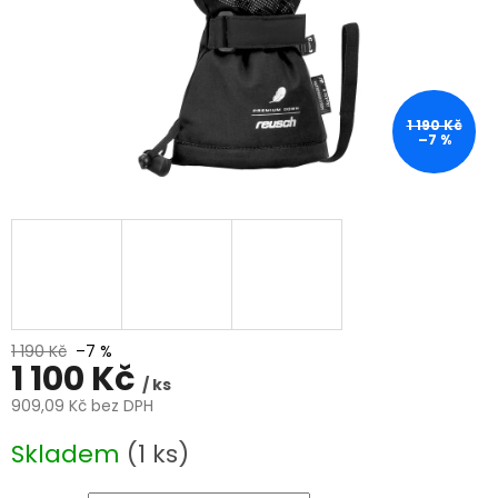
1 190 Kč
–7 %
1 190 Kč
–7 %
1 100 Kč
/ ks
909,09 Kč bez DPH
Měrná
Skladem
(1 ks)
cena: