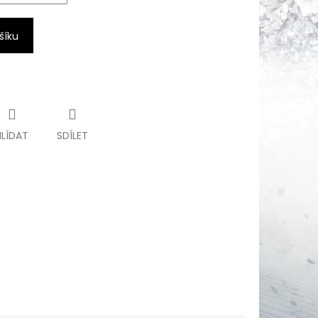
šíku
HLÍDAT
SDÍLET