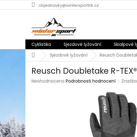
Přejít
objednavky@wintersporthk.cz
na
obsah
Cyklistika
Sjezdové lyžování
Skialpové 
Domů
Sjezdové lyžování
Reusch Doubletak
Reusch Doubletake R-TEX® X
Průměrné
Neohodnoceno
Podrobnosti hodnocení
Značka
hodnocení
produktu
je
0,0
z
5
hvězdiček.