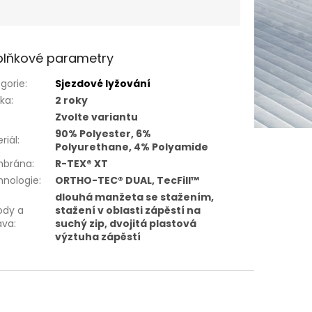
lňkové parametry
gorie
:
Sjezdové lyžování
uka
:
2 roky
Zvolte variantu
90% Polyester, 6%
riál
:
Polyurethane, 4% Polyamide
brána
:
R-TEX® XT
hnologie
:
ORTHO-TEC® DUAL, TecFill™
dlouhá manžeta se stažením,
ody a
stažení v oblasti zápěstí na
ava
:
suchý zip, dvojitá plastová
výztuha zápěstí