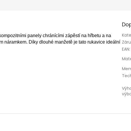
Dop
Kate
ompozitními panely chránícími zápěstí na hřbetu a na
Zár
kým náramkem.
Díky dlouhé manžetě je tato rukavice ideální
EAN
:
Mate
Mem
Tec
Výh
výb