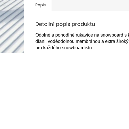
Popis
Detailní popis produktu
Odolné a pohodlné rukavice na snowboard s k
dlani, voděodolnou membránou a extra širo
pro každého snowboardistu.
Z
á
p