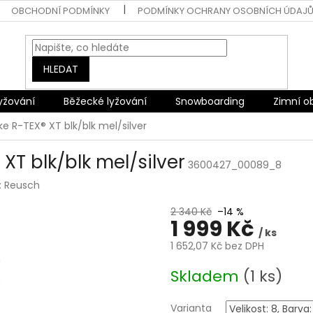
OBCHODNÍ PODMÍNKY
PODMÍNKY OCHRANY OSOBNÍCH ÚDAJ
HLEDAT
lyžování
Běžecké lyžování
Snowboarding
Zimní o
e R-TEX® XT blk/blk mel/silver
T blk/blk mel/silver
3600427_00089_8
:
Reusch
2 340 Kč
–14 %
1 999 Kč
/ ks
1 652,07 Kč bez DPH
Měrná
Skladem
(1 ks)
cena:
Varianta