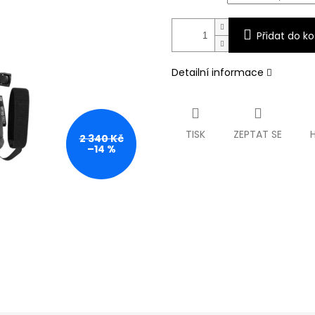
Přidat do ko
Detailní informace
TISK
ZEPTAT SE
2 340 Kč
–14 %