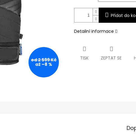
Přidat do ko
Detailní informace
TISK
ZEPTAT SE
od 2 599 Kč
až –8 %
Dop