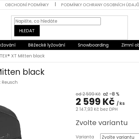
OBCHODNÍ PODMÍNKY
PODMÍNKY OCHRANY OSOBNÍCH ÚDAJ
HLEDAT
lyžování
Běžecké lyžování
Snowboarding
Zimní o
TEX® XT Mitten black
itten black
:
Reusch
od 2 599 Kč
až –8 %
2 599 Kč
/ ks
2 147,93 Kč bez DPH
Měrná
Zvolte variantu
cena:
Varianta