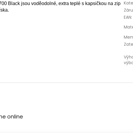
Kate
0 Black jsou voděodolné, extra teplé s kapsičkou na zip
Zár
íska.
EAN
:
Mate
Mem
Zate
Výh
výb
me online