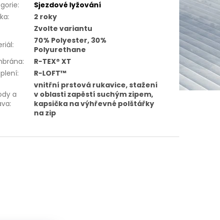
gorie
:
Sjezdové lyžování
uka
:
2 roky
Zvolte variantu
70% Polyester, 30%
riál
:
Polyurethane
brána
:
R-TEX® XT
plení
:
R-LOFT™
vnitřní prstová rukavice, stažení
ody a
v oblasti zapěstí suchým zipem,
ava
:
kapsička na výhřevné polštářky
na zip