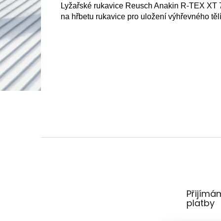
Lyžařské rukavice Reusch Anakin R-TEX XT 70
na hřbetu rukavice pro uložení výhřevného těl
Z
á
p
a
t
Přijímá
í
platby