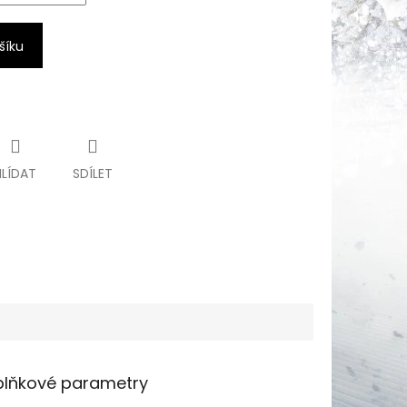
šíku
HLÍDAT
SDÍLET
lňkové parametry