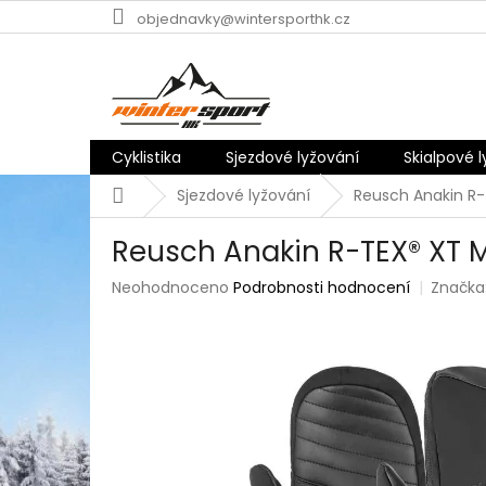
Přejít
objednavky@wintersporthk.cz
na
obsah
Cyklistika
Sjezdové lyžování
Skialpové 
Domů
Sjezdové lyžování
Reusch Anakin R-
Reusch Anakin R-TEX® XT M
Průměrné
Neohodnoceno
Podrobnosti hodnocení
Značka
hodnocení
produktu
je
0,0
z
5
hvězdiček.