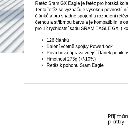
Řetěz Sram GX Eagle je řetěz pro horská kola
Tento řetěz se vyznačuje vysokou pevností, n
článků a pro snadné spojení a rozpojení řet
černou a stříbrnou barvu a je kompatibilní s
pro 12 rychlostní sadu SRAM EAGLE GX ( kom
126 článků
Balení včetně spojky PowerLock
Povrchová úprava vnější článek poniklov
Hmotnost 273g (+/-10%)
Řetěz k pohonu Sram Eagle
Z
á
p
a
t
Přijímá
í
platby