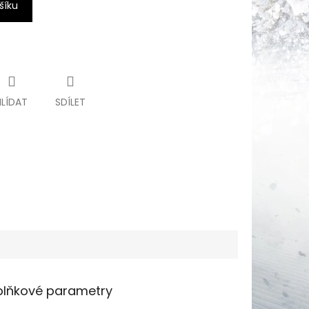
šíku
HLÍDAT
SDÍLET
lňkové parametry