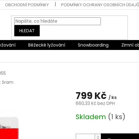
OBCHODNÍ PODMÍNKY
PODMÍNKY OCHRANY OSOBNÍCH ÚDAJ
HLEDAT
lyžování
Běžecké lyžování
Snowboarding
Zimní o
055
:
Sram
799 Kč
/ ks
660,33 Kč bez DPH
Měrná
Skladem
(1 ks)
cena: