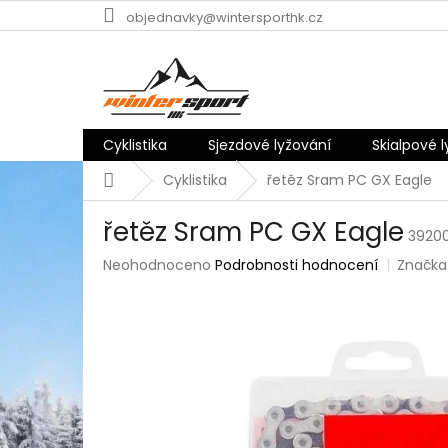
Přejít
objednavky@wintersporthk.cz
na
obsah
Cyklistika
Sjezdové lyžování
Skialpové 
Domů
Cyklistika
řetěz Sram PC GX Eagle
řetěz Sram PC GX Eagle
3920
Průměrné
Neohodnoceno
Podrobnosti hodnocení
Značka
hodnocení
produktu
je
0,0
z
5
hvězdiček.