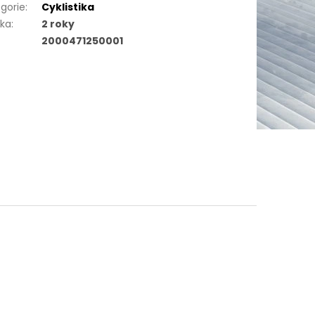
gorie
:
Cyklistika
uka
:
2 roky
2000471250001