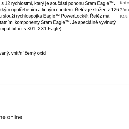
Kate
 s 12 rychlostmi, který je součástí pohonu Sram Eagle™.
Zár
ízkým opotřebením a tichým chodem. Řetěz je složen z 126
ězu slouží rychlospojka Eagle™ PowerLock®. Řetěz má
EAN
:
 ostatními komponenty Sram Eagle™. Je speciálně vyvinutý
patibilní i s X01, XX1 Eagle)
aný, vnitřní černý oxid
me online