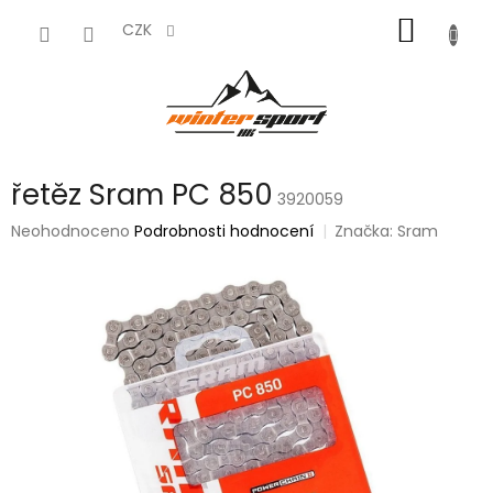
Přejít
NÁKUP
na
CZK
obsah
KOŠÍK
řetěz Sram PC 850
3920059
Průměrné
Neohodnoceno
Podrobnosti hodnocení
Značka:
Sram
hodnocení
produktu
je
0,0
z
5
hvězdiček.