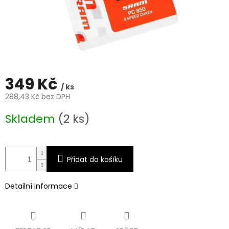
349 Kč
/ ks
288,43 Kč bez DPH
Měrná
Skladem
(2 ks)
cena:
Přidat do košíku
Detailní informace