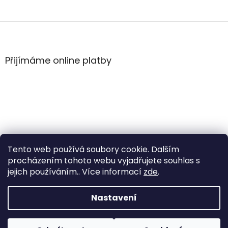
Z
á
p
a
Přijímáme online platby
t
í
Tento web používá soubory cookie. Dalším
procházením tohoto webu vyjadřujete souhlas s
jejich používáním.. Více informací
zde
.
Vytvořil Shoptet
Nastavení
Copyright 2026
WintersportHK
. Všechna práva