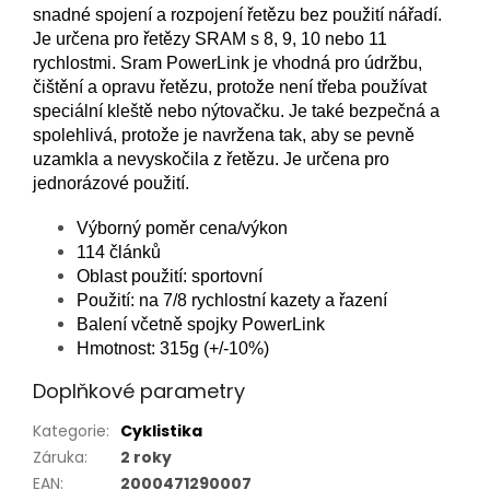
snadné spojení a rozpojení řetězu bez použití nářadí.
Je určena pro řetězy SRAM s 8, 9, 10 nebo 11
rychlostmi. Sram PowerLink je vhodná pro údržbu,
čištění a opravu řetězu, protože není třeba používat
speciální kleště nebo nýtovačku. Je také bezpečná a
spolehlivá, protože je navržena tak, aby se pevně
uzamkla a nevyskočila z řetězu. Je určena pro
jednorázové použití.
Výborný poměr cena/výkon
114 článků
Oblast použití: sportovní
Použití: na 7/8 rychlostní kazety a řazení
Balení včetně spojky PowerLink
Hmotnost: 315g (+/-10%)
Doplňkové parametry
Kategorie
:
Cyklistika
Záruka
:
2 roky
EAN
:
2000471290007