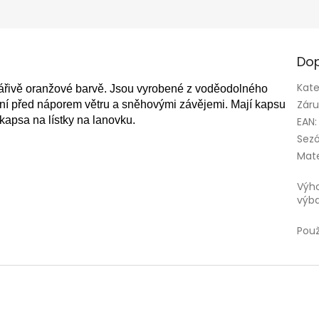
Dop
Kate
zářivě oranžové barvě. Jsou vyrobené z voděodolného
Zár
ání před náporem větru a sněhovými závějemi. Mají kapsu
kapsa na lístky na lanovku.
EAN
:
Sez
Mate
Výh
výb
Použ