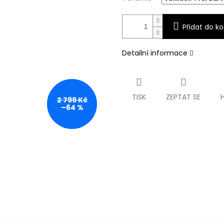
Přidat do ko
Detailní informace
TISK
ZEPTAT SE
2 799 Kč
–64 %