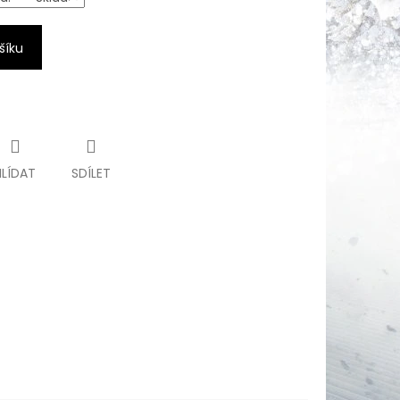
šíku
HLÍDAT
SDÍLET