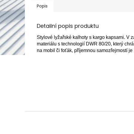
Popis
Detailní popis produktu
Stylové lyžařské kalhoty s kargo kapsami. V 
materiálu s technologií DWR 80/20, který chr
na mobil či foťák, příjemnou samozřejmostí je 
Z
á
p