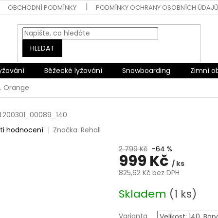
OBCHODNÍ PODMÍNKY
PODMÍNKY OCHRANY OSOBNÍCH ÚDAJ
HLEDAT
lyžování
Běžecké lyžování
Snowboarding
Zimní o
R. Orange
4200301_00089_140
ti hodnocení
Značka:
Rehall
2 799 Kč
–64 %
999 Kč
/ ks
825,62 Kč bez DPH
Měrná
Skladem
(1 ks)
cena:
Varianta