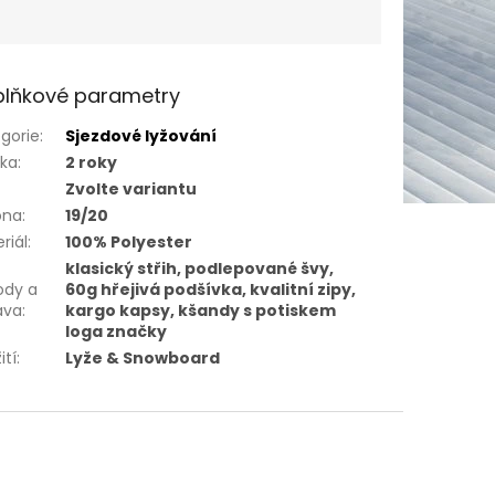
lňkové parametry
gorie
:
Sjezdové lyžování
uka
:
2 roky
Zvolte variantu
óna
:
19/20
riál
:
100% Polyester
klasický střih, podlepované švy,
ody a
60g hřejivá podšívka, kvalitní zipy,
ava
:
kargo kapsy, kšandy s potiskem
loga značky
ití
:
Lyže & Snowboard