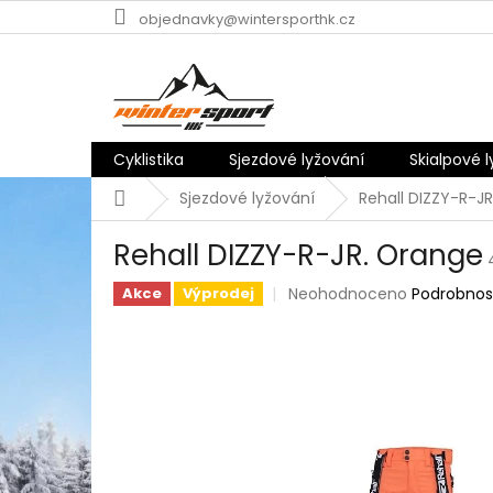
Přejít
objednavky@wintersporthk.cz
na
obsah
Cyklistika
Sjezdové lyžování
Skialpové 
Domů
Sjezdové lyžování
Rehall DIZZY-R-J
Rehall DIZZY-R-JR. Orange
Průměrné
Neohodnoceno
Podrobnos
Akce
Výprodej
hodnocení
produktu
je
0,0
z
5
hvězdiček.