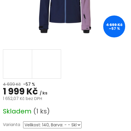
4 699 Kč
–57 %
4 699 Kč
–57 %
1 999 Kč
/ ks
1 652,07 Kč bez DPH
Měrná
Skladem
(1 ks)
cena:
Varianta