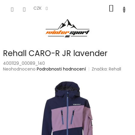
Přejít
NÁKUP
na
CZK
obsah
KOŠÍK
Rehall CARO-R JR lavender
4001129_00089_140
Průměrné
Neohodnoceno
Podrobnosti hodnocení
Značka:
Rehall
hodnocení
produktu
je
0,0
z
5
hvězdiček.