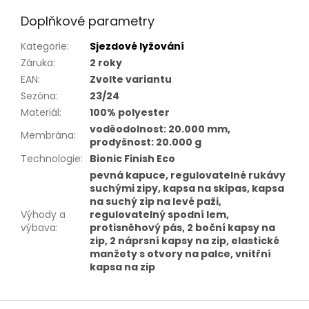
Doplňkové parametry
Kategorie
:
Sjezdové lyžování
Záruka
:
2 roky
EAN
:
Zvolte variantu
Sezóna
:
23/24
Materiál
:
100% polyester
voděodolnost: 20.000 mm,
Membrána
:
prodyšnost: 20.000 g
Technologie
:
Bionic Finish Eco
pevná kapuce, regulovatelné rukávy
suchými zipy, kapsa na skipas, kapsa
na suchý zip na levé paži,
Výhody a
regulovatelný spodní lem,
výbava
:
protisněhový pás, 2 boční kapsy na
zip, 2 náprsní kapsy na zip, elastické
manžety s otvory na palce, vnitřní
kapsa na zip
Z