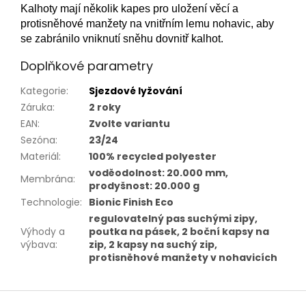
Kalhoty mají několik kapes pro uložení věcí a
protisněhové manžety na vnitřním lemu nohavic, aby
se zabránilo vniknutí sněhu dovnitř kalhot.
Doplňkové parametry
Kategorie
:
Sjezdové lyžování
Záruka
:
2 roky
EAN
:
Zvolte variantu
Sezóna
:
23/24
Materiál
:
100% recycled polyester
voděodolnost: 20.000 mm,
Membrána
:
prodyšnost: 20.000 g
Technologie
:
Bionic Finish Eco
regulovatelný pas suchými zipy,
Výhody a
poutka na pásek, 2 boční kapsy na
výbava
:
zip, 2 kapsy na suchý zip,
protisněhové manžety v nohavicích
Z