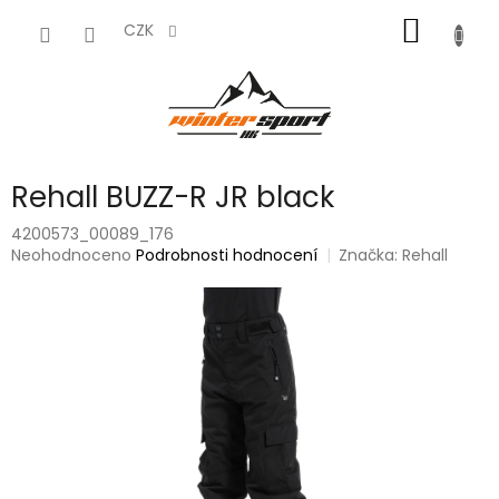
Přejít
NÁKUP
na
CZK
obsah
KOŠÍK
Rehall BUZZ-R JR black
4200573_00089_176
Průměrné
Neohodnoceno
Podrobnosti hodnocení
Značka:
Rehall
hodnocení
produktu
je
0,0
z
5
hvězdiček.