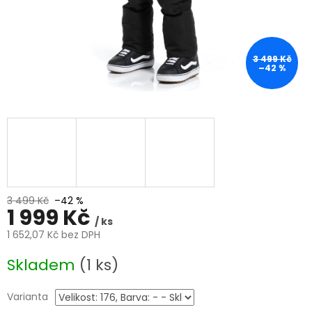
3 499 Kč
–42 %
3 499 Kč
–42 %
1 999 Kč
/ ks
1 652,07 Kč bez DPH
Měrná
Skladem
(1 ks)
cena:
Varianta