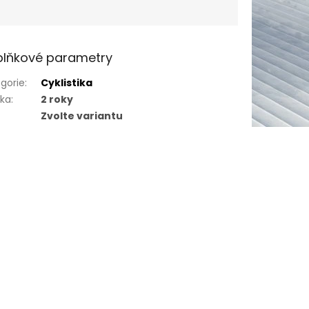
lňkové parametry
gorie
:
Cyklistika
uka
:
2 roky
Zvolte variantu