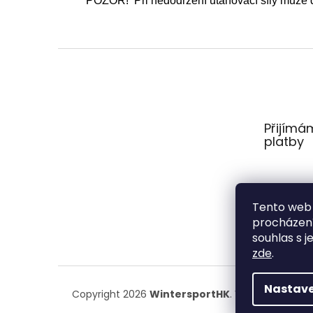
POZOR! Při nedodržení utahovací síly může do
Z
á
p
a
t
Přijímá
í
platby
Tento web 
procházení
souhlas s j
zde
.
Nastave
Copyright 2026
WintersportHK
. Všechna práva 