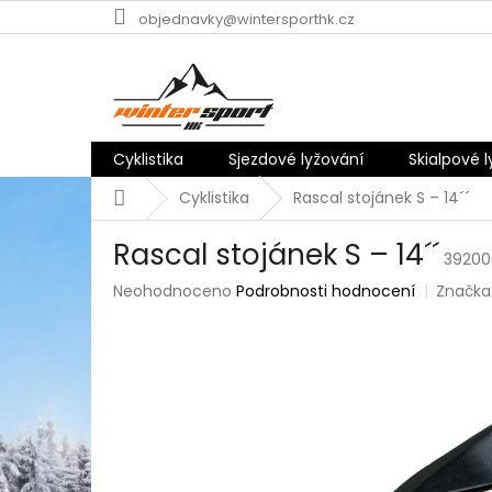
Přejít
objednavky@wintersporthk.cz
na
obsah
Cyklistika
Sjezdové lyžování
Skialpové 
Domů
Cyklistika
Rascal stojánek S – 14´´
Rascal stojánek S – 14´´
39200
Průměrné
Neohodnoceno
Podrobnosti hodnocení
Značka
hodnocení
produktu
je
0,0
z
5
hvězdiček.