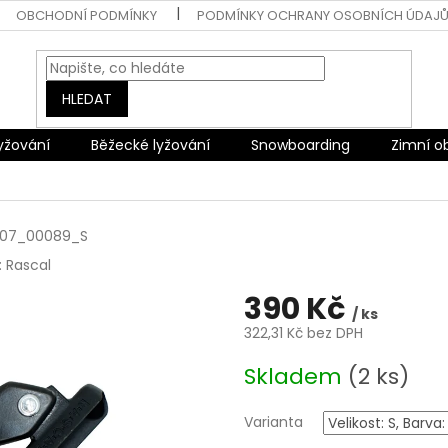
OBCHODNÍ PODMÍNKY
PODMÍNKY OCHRANY OSOBNÍCH ÚDAJ
HLEDAT
lyžování
Běžecké lyžování
Snowboarding
Zimní o
07_00089_S
:
Rascal
390 Kč
/ ks
322,31 Kč bez DPH
Měrná
Skladem
(2 ks)
cena:
Varianta