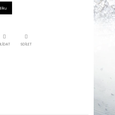
šíku
HLÍDAT
SDÍLET