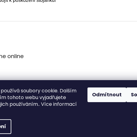
jít k poškození stojánku!
me online
používá soubory cookie. Dalším
Odmítnout
S
m tohoto webu vyjadřujete
ejich používáním.. Více informací
ní
vyhrazena.