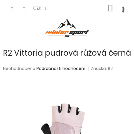
Přejít
NÁKUP
na
CZK
obsah
KOŠÍK
R2 Vittoria pudrová růžová černá
Průměrné
Neohodnoceno
Podrobnosti hodnocení
Značka:
R2
hodnocení
produktu
je
0,0
z
5
hvězdiček.