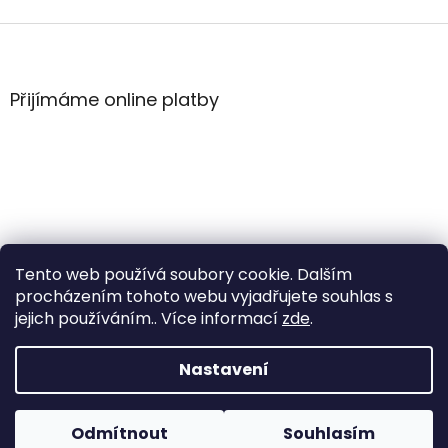
Z
á
p
a
Přijímáme online platby
t
í
Tento web používá soubory cookie. Dalším
procházením tohoto webu vyjadřujete souhlas s
jejich používáním.. Více informací
zde
.
Vytvořil Shoptet
Nastavení
Copyright 2026
WintersportHK
. Všechna práva
Odmítnout
Souhlasím
vyhrazena.