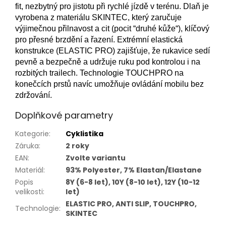
fit, nezbytný pro jistotu při rychlé jízdě v terénu. Dlaň je
vyrobena z materiálu SKINTEC, který zaručuje
výjimečnou přilnavost a cit (pocit “druhé kůže“), klíčový
pro přesné brzdění a řazení. Extrémní elastická
konstrukce (ELASTIC PRO) zajišťuje, že rukavice sedí
pevně a bezpečně a udržuje ruku pod kontrolou i na
rozbitých trailech. Technologie TOUCHPRO na
konečcích prstů navíc umožňuje ovládání mobilu bez
zdržování.
Doplňkové parametry
Kategorie
:
Cyklistika
Záruka
:
2 roky
EAN
:
Zvolte variantu
Materiál
:
93% Polyester, 7% Elastan/Elastane
Popis
8Y (6-8 let), 10Y (8-10 let), 12Y (10-12
velikosti
:
let)
ELASTIC PRO, ANTI SLIP, TOUCHPRO,
Technologie
:
SKINTEC