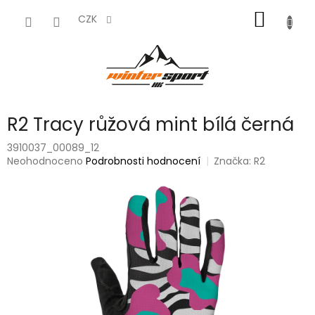
Přejít
NÁKUP
na
CZK
obsah
KOŠÍK
R2 Tracy růžová mint bílá černá
3910037_00089_12
Průměrné
Neohodnoceno
Podrobnosti hodnocení
Značka:
R2
hodnocení
produktu
je
0,0
z
5
hvězdiček.