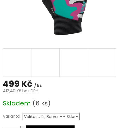
499 Kč
/ ks
412,40 Kč bez DPH
Měrná
Skladem
(6 ks)
cena:
Varianta