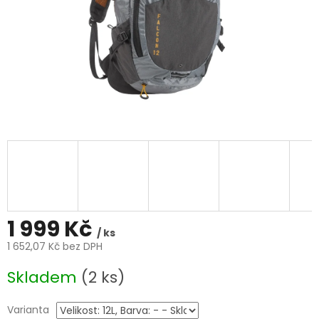
1 999 Kč
/ ks
1 652,07 Kč bez DPH
Měrná
Skladem
(2 ks)
cena:
Varianta