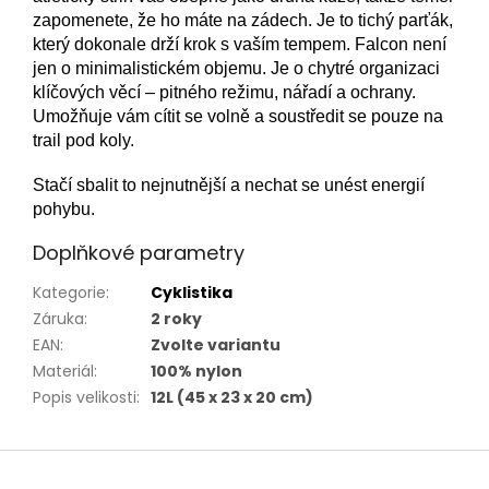
zapomenete, že ho máte na zádech. Je to tichý parťák,
který dokonale drží krok s vaším tempem. Falcon není
jen o minimalistickém objemu. Je o chytré organizaci
klíčových věcí – pitného režimu, nářadí a ochrany.
Umožňuje vám cítit se volně a soustředit se pouze na
trail pod koly.
Stačí sbalit to nejnutnější a nechat se unést energií
pohybu.
Doplňkové parametry
Kategorie
:
Cyklistika
Záruka
:
2 roky
EAN
:
Zvolte variantu
Materiál
:
100% nylon
Popis velikosti
:
12L (45 x 23 x 20 cm)
Z
á