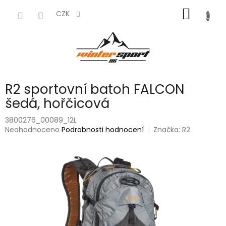
Přejít
NÁKUP
na
CZK
obsah
KOŠÍK
R2 sportovní batoh FALCON
šedá, hořčicová
3800276_00089_12L
Průměrné
Neohodnoceno
Podrobnosti hodnocení
Značka:
R2
hodnocení
produktu
je
0,0
z
5
hvězdiček.