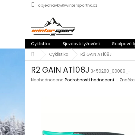
Přejít
objednavky@wintersporthk.cz
na
obsah
Cyklistika
Sjezdové lyžování
Skialpové 
Domů
Cyklistika
R2 GAIN AT108J
R2 GAIN AT108J
3450280_00089_-
Průměrné
Neohodnoceno
Podrobnosti hodnocení
Značka
hodnocení
produktu
je
0,0
z
5
hvězdiček.