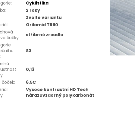
gorie
:
Cyklistika
uka
:
2 roky
Zvolte variantu
riál
:
Grilamid TR90
rchová
stříbrné zrcadlo
ava čočky
:
gorie
ečního
S3
u
:
elná
ustnost
0,13
ky
:
e čoček
:
6,5C
riál
Vysoce kontrastní HD Tech
ky
:
nárazuvzdorný polykarbonát