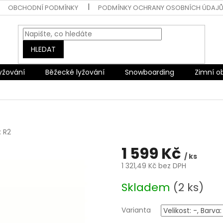
OBCHODNÍ PODMÍNKY
PODMÍNKY OCHRANY OSOBNÍCH ÚDAJ
HLEDAT
lyžování
Běžecké lyžování
Snowboarding
Zimní o
:
R2
1 599 Kč
/ ks
1 321,49 Kč bez DPH
Měrná
Skladem
(2 ks)
cena:
Varianta