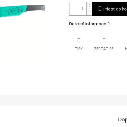
Přidat do ko
Detailní informace
TISK
ZEPTAT SE
Dop