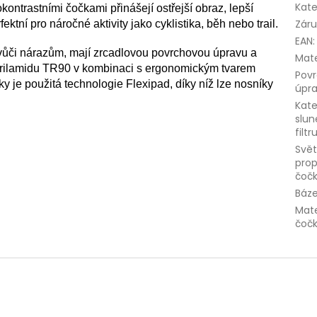
Kate
ontrastními čočkami přinášejí ostřejší obraz, lepší
Zár
fektní pro náročné aktivity jako cyklistika, běh nebo trail.
EAN
:
vůči nárazům, mají zrcadlovou povrchovou úpravu a
Mate
rilamidu TR90 v kombinaci s ergonomickým tvarem
Pov
ky je použitá technologie Flexipad, díky níž lze nosníky
úpr
Kate
slun
filtr
Svět
prop
čoč
Báz
Mate
čoč