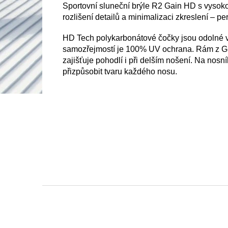
Sportovní sluneční brýle R2 Gain HD s vysokok
rozlišení detailů a minimalizaci zkreslení – per
HD Tech polykarbonátové čočky jsou odolné 
samozřejmostí je 100% UV ochrana. Rám z G
zajišťuje pohodlí i při delším nošení. Na nosní
přizpůsobit tvaru každého nosu.
Z
á
p
a