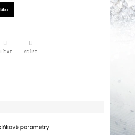
šíku
HLÍDAT
SDÍLET
lňkové parametry