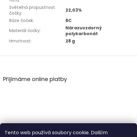
filtru
:
Světelná propustnost
22,03%
čočky
:
Báze čoček
:
6C
Nárazuvzdorný
Materiál čočky
:
polykarbonát
Hmotnost
:
28 g
Z
á
p
a
Přijímáme online platby
t
í
Tento web používá soubory cookie. Dalším