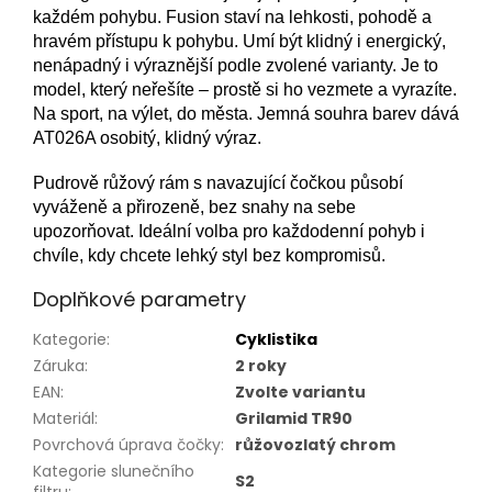
každém pohybu. Fusion staví na lehkosti, pohodě a
hravém přístupu k pohybu. Umí být klidný i energický,
nenápadný i výraznější podle zvolené varianty. Je to
model, který neřešíte – prostě si ho vezmete a vyrazíte.
Na sport, na výlet, do města. Jemná souhra barev dává
AT026A osobitý, klidný výraz.
Pudrově růžový rám s navazující čočkou působí
vyváženě a přirozeně, bez snahy na sebe
upozorňovat. Ideální volba pro každodenní pohyb i
chvíle, kdy chcete lehký styl bez kompromisů.
Doplňkové parametry
Kategorie
:
Cyklistika
Záruka
:
2 roky
EAN
:
Zvolte variantu
Materiál
:
Grilamid TR90
Povrchová úprava čočky
:
růžovozlatý chrom
Kategorie slunečního
S2