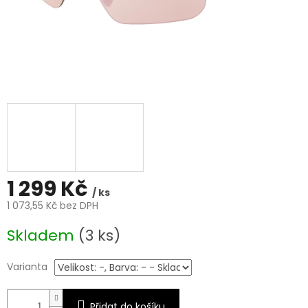
1 299 Kč
/ ks
1 073,55 Kč bez DPH
Měrná
Skladem
(3 ks)
cena:
Varianta
Přidat do košíku