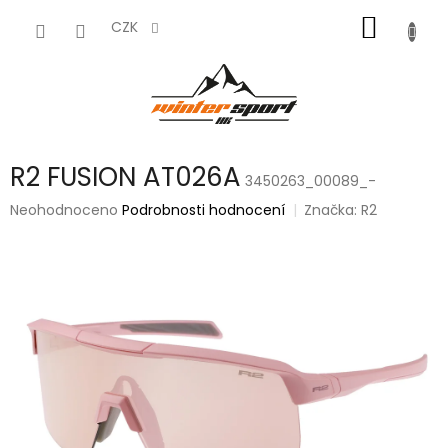
Přejít
NÁKUP
na
CZK
obsah
KOŠÍK
R2 FUSION AT026A
3450263_00089_-
Průměrné
Neohodnoceno
Podrobnosti hodnocení
Značka:
R2
hodnocení
produktu
je
0,0
z
5
hvězdiček.