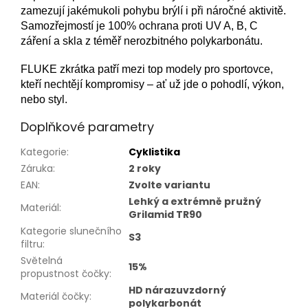
zamezují jakémukoli pohybu brýlí i při náročné aktivitě.
Samozřejmostí je 100% ochrana proti UV A, B, C
záření a skla z téměř nerozbitného polykarbonátu.
FLUKE zkrátka patří mezi top modely pro sportovce,
kteří nechtějí kompromisy – ať už jde o pohodlí, výkon,
nebo styl.
Doplňkové parametry
Kategorie
:
Cyklistika
Záruka
:
2 roky
EAN
:
Zvolte variantu
Lehký a extrémně pružný
Materiál
:
Grilamid TR90
Kategorie slunečního
S3
filtru
:
Světelná
15%
propustnost čočky
:
HD nárazuvzdorný
Materiál čočky
:
polykarbonát