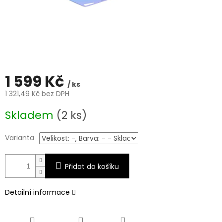
1 599 Kč
/ ks
1 321,49 Kč bez DPH
Měrná
Skladem
(2 ks)
cena:
Varianta
Přidat do košíku
Detailní informace