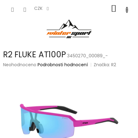
Přejít
NÁKUP
na
CZK
obsah
KOŠÍK
R2 FLUKE AT100P
3450270_00089_-
Průměrné
Neohodnoceno
Podrobnosti hodnocení
Značka:
R2
hodnocení
produktu
je
0,0
z
5
hvězdiček.