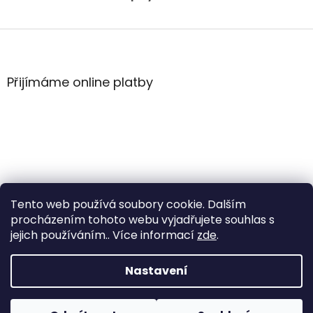
Z
á
p
a
Přijímáme online platby
t
í
Tento web používá soubory cookie. Dalším
procházením tohoto webu vyjadřujete souhlas s
jejich používáním.. Více informací
zde
.
Vytvořil Shoptet
Nastavení
Copyright 2026
WintersportHK
. Všechna práva