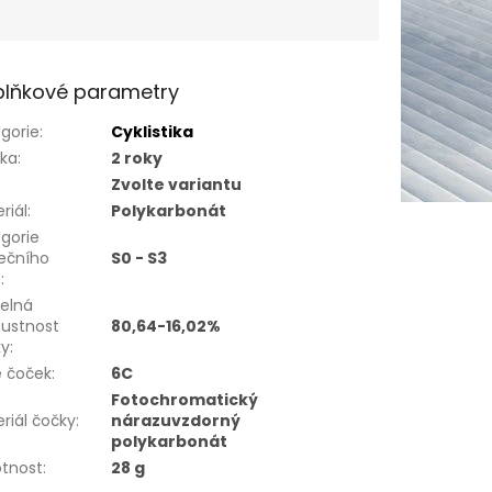
lňkové parametry
gorie
:
Cyklistika
uka
:
2 roky
Zvolte variantu
riál
:
Polykarbonát
gorie
ečního
S0 - S3
u
:
elná
ustnost
80,64-16,02%
ky
:
e čoček
:
6C
Fotochromatický
riál čočky
:
nárazuvzdorný
polykarbonát
tnost
:
28 g