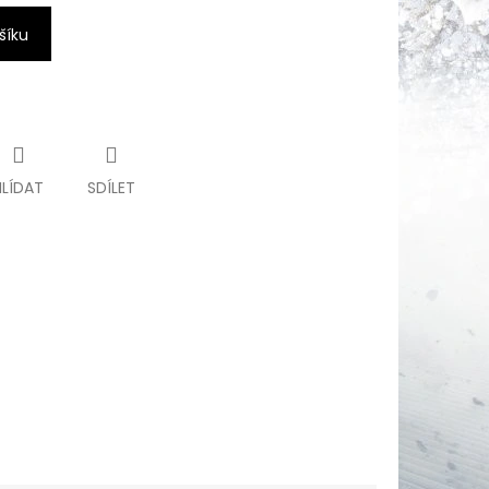
šíku
HLÍDAT
SDÍLET