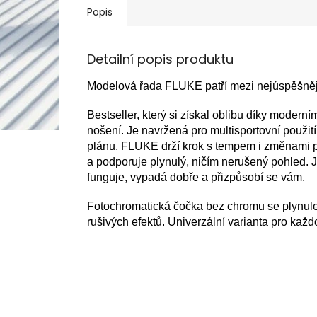
Popis
Detailní popis produktu
Modelová řada FLUKE patří mezi nejúspěšnějš
Bestseller, který si získal oblibu díky modern
nošení. Je navržená pro multisportovní použit
plánu. FLUKE drží krok s tempem i změnami pr
a podporuje plynulý, ničím nerušený pohled. Je
funguje, vypadá dobře a přizpůsobí se vám.
Fotochromatická čočka bez chromu se plynule
rušivých efektů. Univerzální varianta pro kaž