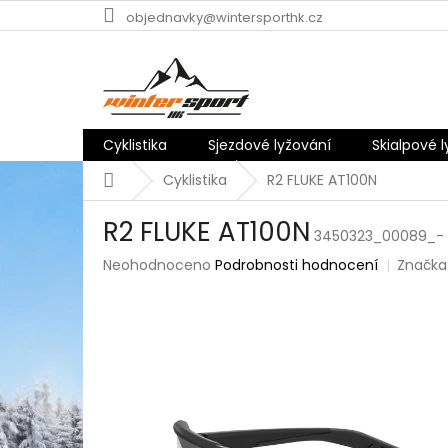
Přejít
objednavky@wintersporthk.cz
na
obsah
Cyklistika
Sjezdové lyžování
Skialpové 
Domů
Cyklistika
R2 FLUKE AT100N
R2 FLUKE AT100N
3450323_00089_-
Průměrné
Neohodnoceno
Podrobnosti hodnocení
Značka
hodnocení
produktu
je
0,0
z
5
hvězdiček.