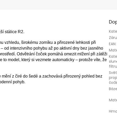
Dop
Kate
í stálice R2.
Zár
ímu vzhledu, širokému zorníku a přirozené lehkosti při
EAN
:
í – od intenzivního pohybu až po aktivní dny bez jasného
Mate
ostředí. Odvětrání čoček pomáhá omezit mlžení při zátěži
Kate
 to model, který si vezmete automaticky – protože víte, že
slun
filtr
Svět
 mění z čiré do šedé a zachovává přirozený pohled bez
prop
dodenní pohyb.
čoč
Báz
Mate
Hmo