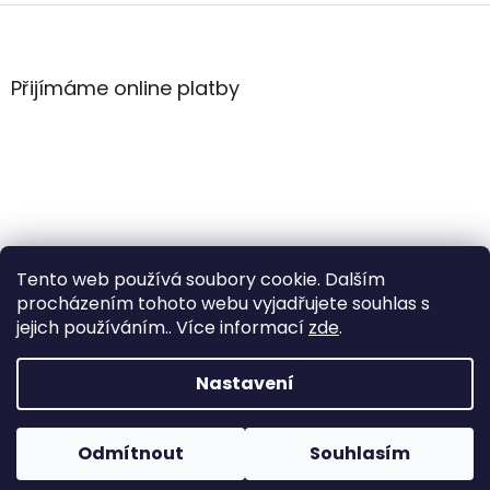
Z
á
p
a
Přijímáme online platby
t
í
Tento web používá soubory cookie. Dalším
procházením tohoto webu vyjadřujete souhlas s
jejich používáním.. Více informací
zde
.
Vytvořil Shoptet
Nastavení
Copyright 2026
WintersportHK
. Všechna práva
Odmítnout
Souhlasím
vyhrazena.