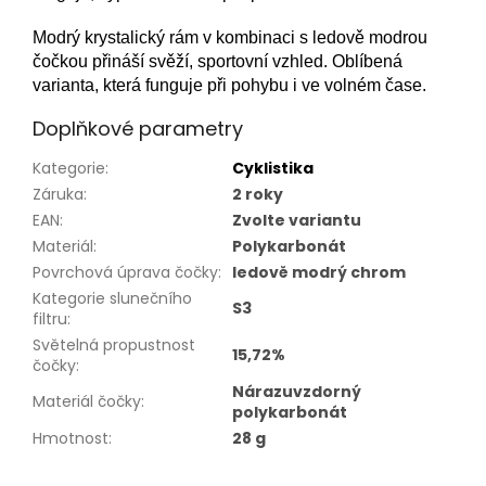
Modrý krystalický rám v kombinaci s ledově modrou
čočkou přináší svěží, sportovní vzhled. Oblíbená
varianta, která funguje při pohybu i ve volném čase.
Doplňkové parametry
Kategorie
:
Cyklistika
Záruka
:
2 roky
EAN
:
Zvolte variantu
Materiál
:
Polykarbonát
Povrchová úprava čočky
:
ledově modrý chrom
Kategorie slunečního
S3
filtru
:
Světelná propustnost
15,72%
čočky
:
Nárazuvzdorný
Materiál čočky
:
polykarbonát
Hmotnost
:
28 g