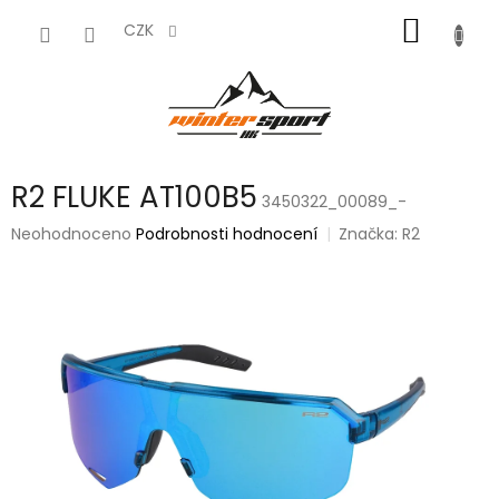
Přejít
NÁKUP
na
CZK
obsah
KOŠÍK
R2 FLUKE AT100B5
3450322_00089_-
Průměrné
Neohodnoceno
Podrobnosti hodnocení
Značka:
R2
hodnocení
produktu
je
0,0
z
5
hvězdiček.