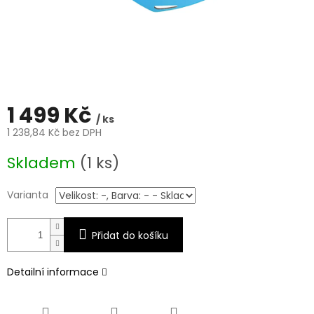
1 499 Kč
/ ks
1 238,84 Kč bez DPH
Měrná
Skladem
(1 ks)
cena:
Varianta
Přidat do košíku
Detailní informace