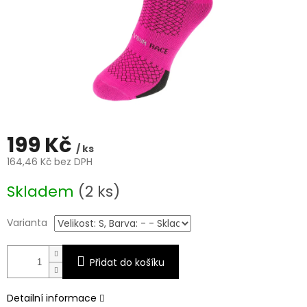
199 Kč
/ ks
164,46 Kč bez DPH
Měrná
Skladem
(2 ks)
cena:
Varianta
Přidat do košíku
Detailní informace