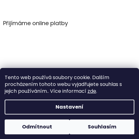
Z
á
p
a
Přijímáme online platby
t
í
Tento web používá soubory cookie. Dalším
procházením tohoto webu vyjadřujete souhlas s
jejich používáním.. Více informací
zde
.
Vytvořil Shoptet
Nastavení
Copyright 2026
WintersportHK
. Všechna práva
Odmítnout
Souhlasím
vyhrazena.