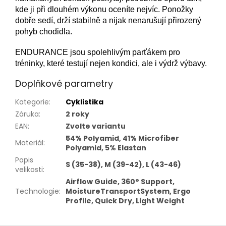
kde ji při dlouhém výkonu oceníte nejvíc. Ponožky
dobře sedí, drží stabilně a nijak nenarušují přirozený
pohyb chodidla.
ENDURANCE jsou spolehlivým parťákem pro
tréninky, které testují nejen kondici, ale i výdrž výbavy.
Doplňkové parametry
Kategorie
:
Cyklistika
Záruka
:
2 roky
EAN
:
Zvolte variantu
54% Polyamid, 41% Microfiber
Materiál
:
Polyamid, 5% Elastan
Popis
S (35-38), M (39-42), L (43-46)
velikosti
:
Airflow Guide, 360° Support,
Technologie
:
MoistureTransportSystem, Ergo
Profile, Quick Dry, Light Weight