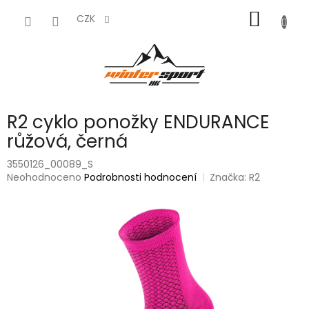
Přejít
NÁKUP
na
CZK
obsah
KOŠÍK
R2 cyklo ponožky ENDURANCE
růžová, černá
3550126_00089_S
Průměrné
Neohodnoceno
Podrobnosti hodnocení
Značka:
R2
hodnocení
produktu
je
0,0
z
5
hvězdiček.