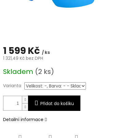
1 599 Kč
/ ks
1 321,49 Kč bez DPH
Měrná
Skladem
(2 ks)
cena:
Varianta
Přidat do košíku
Detailní informace