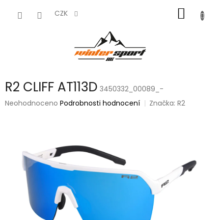
Přejít
NÁKUP
na
CZK
obsah
KOŠÍK
R2 CLIFF AT113D
3450332_00089_-
Průměrné
Neohodnoceno
Podrobnosti hodnocení
Značka:
R2
hodnocení
produktu
je
0,0
z
5
hvězdiček.