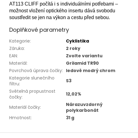
AT113 CLIFF počítá i s individuálními potřebami –
možnost vložení optického insertu dává svobodu
soustředit se jen na výkon a cestu před sebou.
Doplňkové parametry
Kategorie
:
Cyklistika
Záruka
:
2 roky
EAN
:
Zvolte variantu
Materiál
:
Grilamid TR90
Povrchová úprava čočky
:
ledově modrý chrom
Kategorie slunečního
S3
filtru
:
Světelná propustnost
12,02%
čočky
:
Nárazuvzdorný
Materiál čočky
:
polykarbonát
Hmotnost
:
31 g
Z