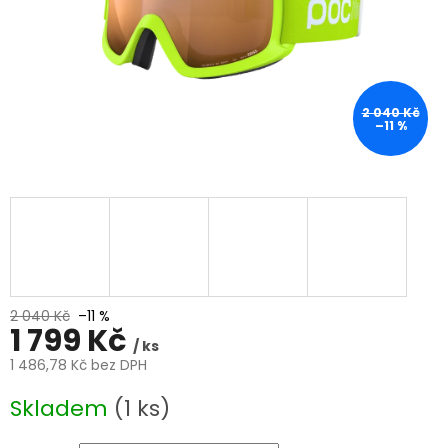
2 040 Kč
–11 %
2 040 Kč
–11 %
1 799 Kč
/ ks
1 486,78 Kč bez DPH
Měrná
Skladem
(1 ks)
cena: