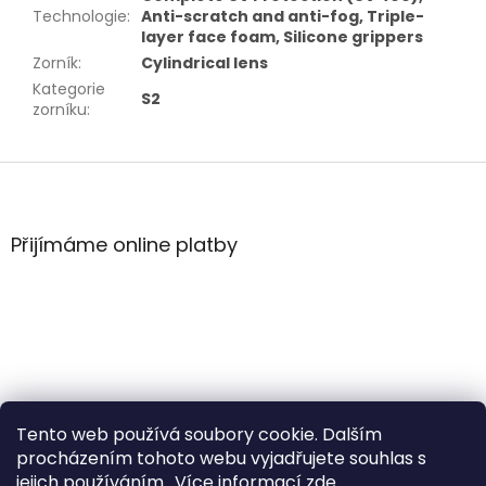
Technologie
:
Anti-scratch and anti-fog, Triple-
layer face foam, Silicone grippers
Zorník
:
Cylindrical lens
Kategorie
S2
zorníku
:
Z
á
p
a
Přijímáme online platby
t
í
Tento web používá soubory cookie. Dalším
procházením tohoto webu vyjadřujete souhlas s
jejich používáním.. Více informací
zde
.