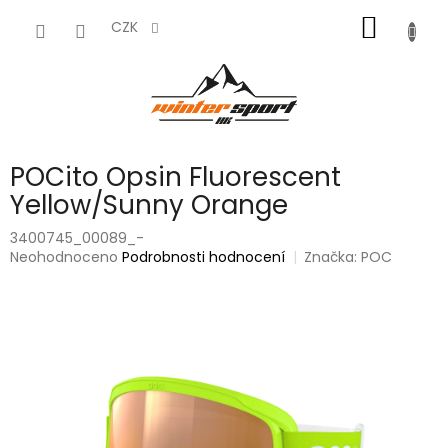
Přejít
NÁKUP
na
CZK
obsah
KOŠÍK
POCito Opsin Fluorescent
Yellow/Sunny Orange
3400745_00089_-
Průměrné
Neohodnoceno
Podrobnosti hodnocení
Značka:
POC
hodnocení
produktu
je
0,0
z
5
hvězdiček.