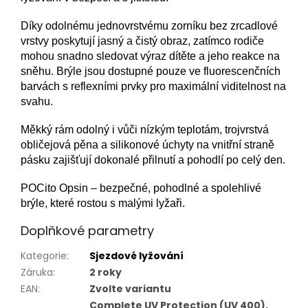
Díky odolnému jednovrstvému zorníku bez zrcadlové
vrstvy poskytují jasný a čistý obraz, zatímco rodiče
mohou snadno sledovat výraz dítěte a jeho reakce na
sněhu. Brýle jsou dostupné pouze ve fluorescenčních
barvách s reflexními prvky pro maximální viditelnost na
svahu.
Měkký rám odolný i vůči nízkým teplotám, trojvrstvá
obličejová pěna a silikonové úchyty na vnitřní straně
pásku zajišťují dokonalé přilnutí a pohodlí po celý den.
POCito Opsin – bezpečné, pohodlné a spolehlivé
brýle, které rostou s malými lyžaři.
Doplňkové parametry
Kategorie
:
Sjezdové lyžování
Záruka
:
2 roky
EAN
:
Zvolte variantu
Complete UV Protection (UV 400),