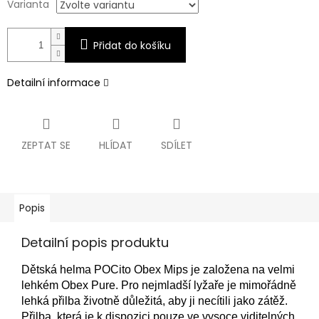
Varianta
Přidat do košíku
Detailní informace
ZEPTAT SE
HLÍDAT
SDÍLET
Popis
Detailní popis produktu
Dětská helma POCito Obex Mips je založena na velmi
lehkém Obex Pure.
Pro nejmladší lyžaře je mimořádně
lehká přilba životně důležitá, aby ji necítili jako zátěž.
Přilba, která je k dispozici pouze ve vysoce viditelných