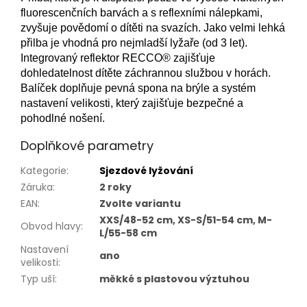
fluorescenčních barvách a s reflexními nálepkami,
zvyšuje povědomí o dítěti na svazích.
Jako velmi lehká
přilba je vhodná pro nejmladší lyžaře (od 3 let).
Integrovaný reflektor RECCO® zajišťuje
dohledatelnost dítěte záchrannou službou v horách.
Balíček doplňuje pevná spona na brýle a systém
nastavení velikosti, který zajišťuje bezpečné a
pohodlné nošení.
Doplňkové parametry
Kategorie
:
Sjezdové lyžování
Záruka
:
2 roky
EAN
:
Zvolte variantu
XXS/48-52 cm, XS-S/51-54 cm, M-
Obvod hlavy
:
L/55-58 cm
Nastavení
ano
velikosti
:
Typ uší
:
měkké s plastovou výztuhou