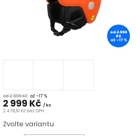
od 2 999
Kč
až –17 %
od 2 999 Kč
až –17 %
2 999 Kč
/ ks
2 478,51 Kč bez DPH
Měrná
Zvolte variantu
cena: