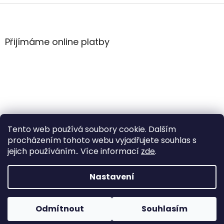
Z
á
p
a
Přijímáme online platby
t
í
Tento web používá soubory cookie. Dalším
procházením tohoto webu vyjadřujete souhlas s
jejich používáním.. Více informací
zde
.
Vytvořil Shoptet
Nastavení
Copyright 2026
WintersportHK
. Všechna práva
Odmítnout
Souhlasím
vyhrazena.