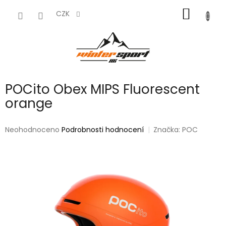
Přejít
NÁKUP
na
CZK
obsah
KOŠÍK
POCito Obex MIPS Fluorescent
orange
Průměrné
Neohodnoceno
Podrobnosti hodnocení
Značka:
POC
hodnocení
produktu
je
0,0
z
5
hvězdiček.