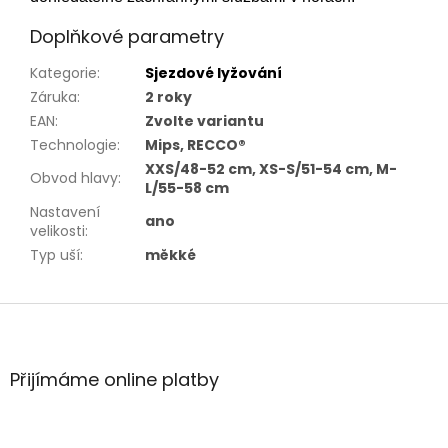
Doplňkové parametry
Kategorie
:
Sjezdové lyžování
Záruka
:
2 roky
EAN
:
Zvolte variantu
Technologie
:
Mips, RECCO®
XXS/48-52 cm, XS-S/51-54 cm, M-
Obvod hlavy
:
L/55-58 cm
Nastavení
ano
velikosti
:
Typ uší
:
měkké
Z
á
p
a
Přijímáme online platby
t
í