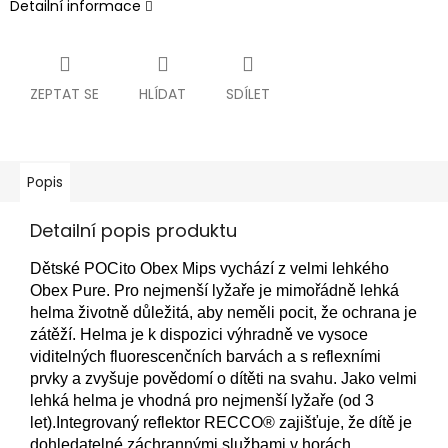
Detailní informace
ZEPTAT SE
HLÍDAT
SDÍLET
Popis
Detailní popis produktu
Dětské POCito Obex Mips vychází z velmi lehkého
Obex Pure. Pro nejmenší lyžaře je mimořádně lehká
helma životně důležitá, aby neměli pocit, že ochrana je
zátěží. Helma je k dispozici výhradně ve vysoce
viditelných fluorescenčních barvách a s reflexními
prvky a zvyšuje povědomí o dítěti na svahu. Jako velmi
lehká helma je vhodná pro nejmenší lyžaře (od 3
let).Integrovaný reflektor RECCO® zajišťuje, že dítě je
dohledatelné záchrannými službami v horách.