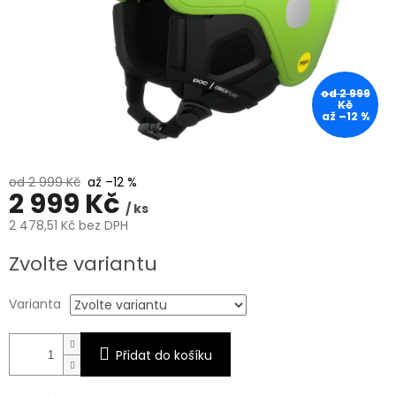
od 2 999
Kč
až –12 %
od 2 999 Kč
až –12 %
2 999 Kč
/ ks
2 478,51 Kč bez DPH
Měrná
Zvolte variantu
cena:
Varianta
Přidat do košíku