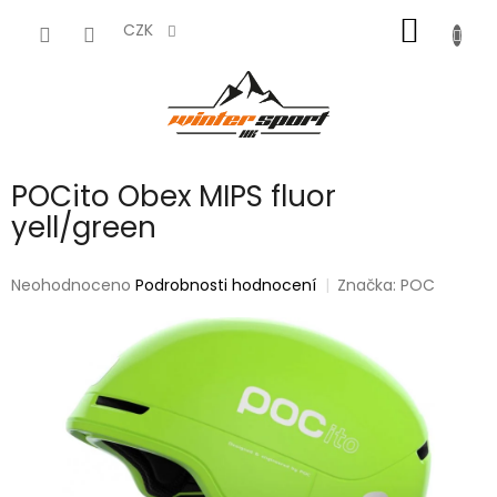
Přejít
NÁKUP
na
CZK
obsah
KOŠÍK
POCito Obex MIPS fluor
yell/green
Průměrné
Neohodnoceno
Podrobnosti hodnocení
Značka:
POC
hodnocení
produktu
je
0,0
z
5
hvězdiček.