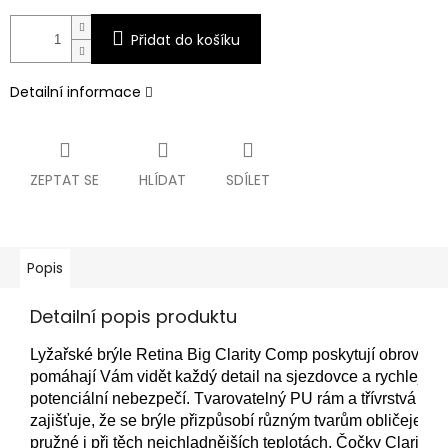
Přidat do košíku
Detailní informace
ZEPTAT SE
HLÍDAT
SDÍLET
Popis
Detailní popis produktu
Lyžařské brýle Retina Big Clarity Comp poskytují obrovské 
pomáhají Vám vidět každý detail na sjezdovce a rychleji re
potenciální nebezpečí. Tvarovatelný PU rám a třívrstvá obl
zajišťuje, že se brýle přizpůsobí různým tvarům obličeje a 
pružné i při těch nejchladnějších teplotách. 
Čočky Clarity 