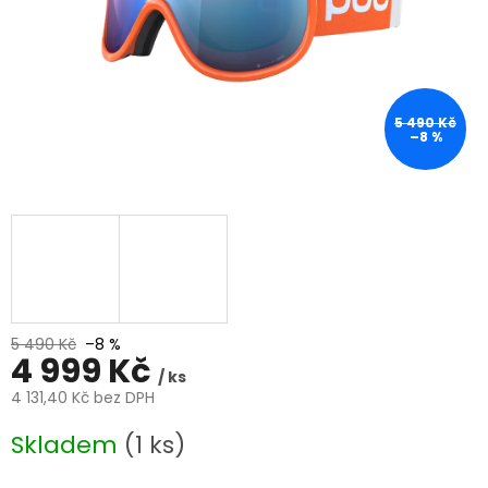
5 490 Kč
–8 %
5 490 Kč
–8 %
4 999 Kč
/ ks
4 131,40 Kč bez DPH
Měrná
Skladem
(1 ks)
cena: