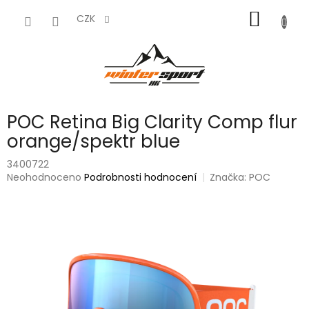
Přejít
NÁKUP
na
CZK
obsah
KOŠÍK
POC Retina Big Clarity Comp flur
orange/spektr blue
3400722
Průměrné
Neohodnoceno
Podrobnosti hodnocení
Značka:
POC
hodnocení
produktu
je
0,0
z
5
hvězdiček.