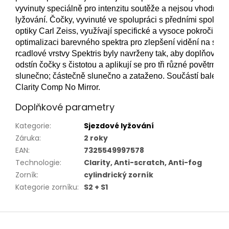
vyvinuty speciálně pro intenzitu soutěže a nejsou vhodné p
lyžování. Čočky, vyvinuté ve spolupráci s předními společn
optiky Carl Zeiss, využívají specifické a vysoce pokročilé od
optimalizaci barevného spektra pro zlepšení vidění na sně
rcadlové vrstvy Spektris byly navrženy tak, aby doplňovaly
odstín čočky s čistotou a aplikují se pro tři různé povětrnos
slunečno; částečně slunečno a zataženo. 
Součástí balení je
Clarity Comp No Mirror.
Doplňkové parametry
Kategorie
:
Sjezdové lyžování
Záruka
:
2 roky
EAN
:
7325549997578
Technologie
:
Clarity, Anti-scratch, Anti-fog
Zorník
:
cylindrický zorník
Kategorie zorníku
:
S2 + S1
Z
á