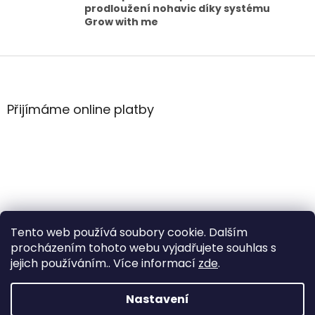
prodloužení nohavic díky systému
Grow with me
Z
á
p
a
Přijímáme online platby
t
í
Tento web používá soubory cookie. Dalším
procházením tohoto webu vyjadřujete souhlas s
jejich používáním.. Více informací
zde
.
Vytvořil Shoptet
Nastavení