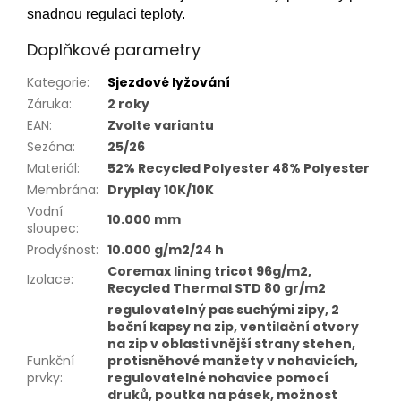
snadnou regulaci teploty.
Doplňkové parametry
Kategorie
:
Sjezdové lyžování
Záruka
:
2 roky
EAN
:
Zvolte variantu
Sezóna
:
25/26
Materiál
:
52% Recycled Polyester 48% Polyester
Membrána
:
Dryplay 10K/10K
Vodní
10.000 mm
sloupec
:
Prodyšnost
:
10.000 g/m2/24 h
Coremax lining tricot 96g/m2,
Izolace
:
Recycled Thermal STD 80 gr/m2
regulovatelný pas suchými zipy, 2
boční kapsy na zip, ventilační otvory
na zip v oblasti vnější strany stehen,
Funkční
protisněhové manžety v nohavicích,
prvky
:
regulovatelné nohavice pomocí
druků, poutka na pásek, možnost