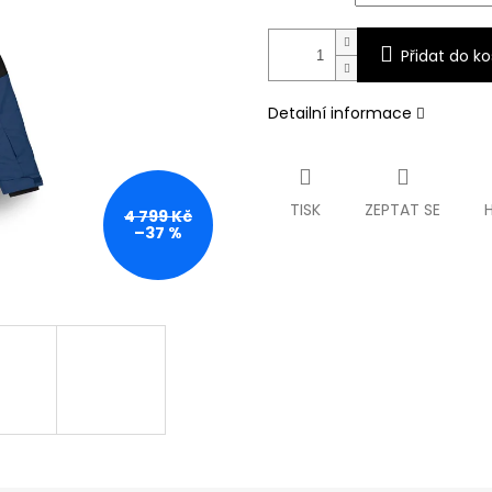
Přidat do ko
Detailní informace
TISK
ZEPTAT SE
4 799 Kč
–37 %