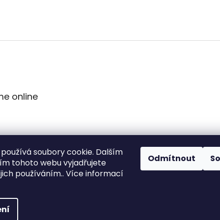
me online
používá soubory cookie. Dalším
Odmítnout
S
m tohoto webu vyjadřujete
ejich používáním.. Více informací
ní
vyhrazena.