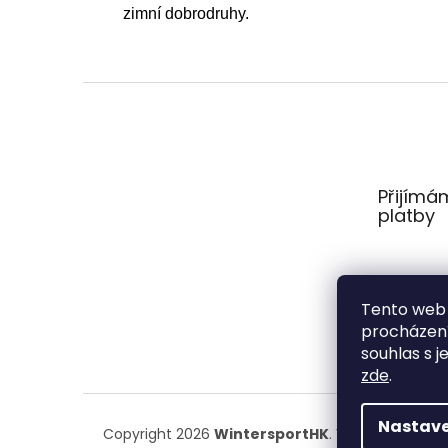
zimní dobrodruhy.
Z
á
p
a
t
Přijímá
í
platby
Tento web 
procházení
souhlas s j
zde
.
Nastave
Copyright 2026
WintersportHK
. Všechna práva 