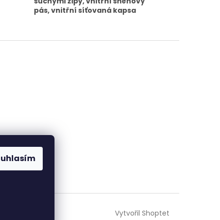
suchými zipy, vnitřní sněhový
pás, vnitřní síťovaná kapsa
ouhlasím
Vytvořil Shoptet