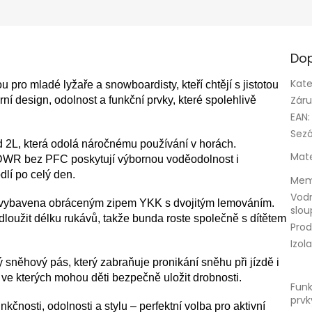
Dop
Kate
ro mladé lyžaře a snowboardisty, kteří chtějí s jistotou
Zár
 design, odolnost a funkční prvky, které spolehlivě
EAN
:
Sez
 2L, která odolá náročnému používání v horách.
Mate
WR bez PFC poskytují výbornou voděodolnost i
dlí po celý den.
Mem
Vod
 vybavena obráceným zipem YKK s dvojitým lemováním.
slo
oužit délku rukávů, takže bunda roste společně s dítětem
Prod
Izol
sněhový pás, který zabraňuje pronikání sněhu při jízdě i
ve kterých mohou děti bezpečně uložit drobnosti.
Funk
prvk
osti, odolnosti a stylu – perfektní volba pro aktivní