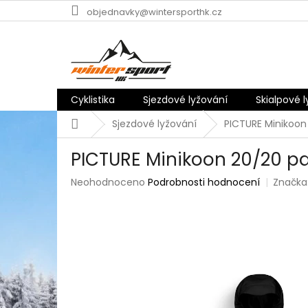
Přejít
objednavky@wintersporthk.cz
na
obsah
Cyklistika
Sjezdové lyžování
Skialpové 
Domů
Sjezdové lyžování
PICTURE Minikoon 
PICTURE Minikoon 20/20 pa
Průměrné
Neohodnoceno
Podrobnosti hodnocení
Značka
hodnocení
produktu
je
0,0
z
5
hvězdiček.