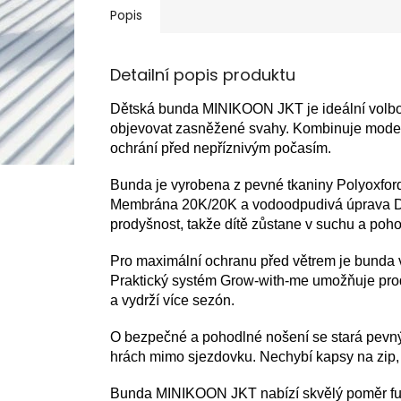
Popis
Detailní popis produktu
Dětská bunda MINIKOON JKT je ideální volbou p
objevovat zasněžené svahy. Kombinuje moderní
ochrání před nepříznivým počasím.
Bunda je vyrobena z pevné tkaniny Polyoxford
Membrána 20K/20K a vodoodpudivá úprava D
prodyšnost, takže dítě zůstane v suchu a poho
Pro maximální ochranu před větrem je bunda
Praktický systém Grow-with-me umožňuje prodl
a vydrží více sezón.
O bezpečné a pohodlné nošení se stará pevný 
hrách mimo sjezdovku. Nechybí kapsy na zip, 
Bunda MINIKOON JKT nabízí skvělý poměr funkčn