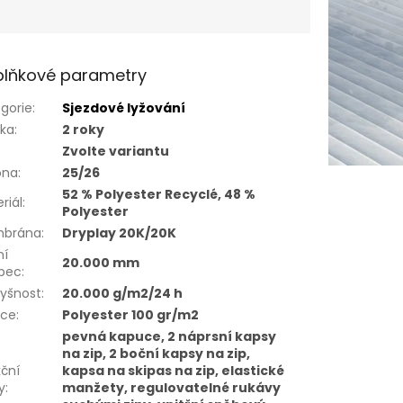
lňkové parametry
gorie
:
Sjezdové lyžování
uka
:
2 roky
Zvolte variantu
óna
:
25/26
52 % Polyester Recyclé, 48 %
riál
:
Polyester
brána
:
Dryplay 20K/20K
ní
20.000 mm
upec
:
yšnost
:
20.000 g/m2/24 h
ace
:
Polyester 100 gr/m2
pevná kapuce, 2 náprsní kapsy
na zip, 2 boční kapsy na zip,
ční
kapsa na skipas na zip, elastické
y
:
manžety, regulovatelné rukávy