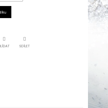
šíku
HLÍDAT
SDÍLET