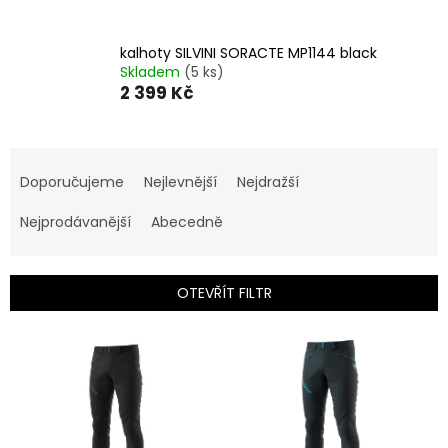
kalhoty SILVINI SORACTE MP1144 black
Skladem
(5 ks)
2 399 Kč
Ř
a
Doporučujeme
Nejlevnější
Nejdražší
z
e
Nejprodávanější
Abecedně
n
í
p
OTEVŘÍT FILTR
r
o
V
d
ý
u
p
k
i
t
s
ů