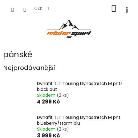
Přejít
NÁKUP
na
CZK
obsah
KOŠÍK
pánské
Nejprodávanější
Dynafit TLT Touring Dynastretch M pnts
black out
Skladem
(2 ks)
4 299 Kč
Dynafit TLT Touring Dynastretch M pnt
blueberry/storm blu
Skladem
(2 ks)
3 999 Kč