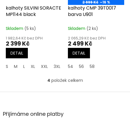
2 999 Kč
–16 %
kalhoty SILVINI SORACTE
kalhoty CMP 39T0017
MP1144 black
barva U901
Skladem
(5 ks)
Skladem
(2 ks)
1 982,64 Kč bez DPH
2 065,29 Kč bez DPH
2 399 Kč
2 499 Kč
DETAIL
DETAIL
S
M
L
XL
XXL
3XL
5XL
54
56
58
4
položek celkem
O
v
l
Z
á
á
d
p
a
a
Přijímáme online platby
c
t
í
í
p