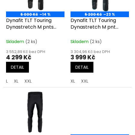
p
r
o
5 000 Kč
–14 %
5 200 Kč
–23 %
d
Dynafit TLT Touring
Dynafit TLT Touring
u
Dynastretch M pnts
Dynastretch M pnt
k
black out
blueberry/storm blu
t
Skladem
(2 ks)
Skladem
(2 ks)
ů
3 552,89 Kč bez DPH
3 304,96 Kč bez DPH
4 299 Kč
3 999 Kč
DETAIL
DETAIL
L
XL
XXL
XL
XXL