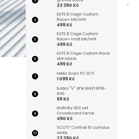
-
23 390 Kč
ELITE B Cage Custom
Race+ blk/wht
499 Kč
ELITE B Cage Custom
Race+ matt blk/wht
499 Kč
ELITE B Cage Custom Race
skin black
499 Kč
řetěz Sram PC 1071
1 099 Kč
botka "V" dřík MAX1 MTB-
945
69 Kč
blatníky SKS set
Crossboard černé
490 Kč
SCOTT Contrail 10 cumulus
white
23 390 Kč