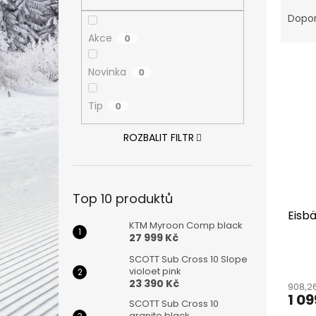
Ř
n
a
e
Dopo
z
l
Akce
0
e
V
n
Novinka
0
ý
í
p
p
Tip
0
i
r
s
o
ROZBALIT FILTR
p
d
r
u
o
k
d
t
Top 10 produktů
u
ů
Eisb
k
KTM Myroon Comp black
t
27 999 Kč
ů
SCOTT Sub Cross 10 Slope
violoet pink
23 390 Kč
908,2
1 09
SCOTT Sub Cross 10
granite black