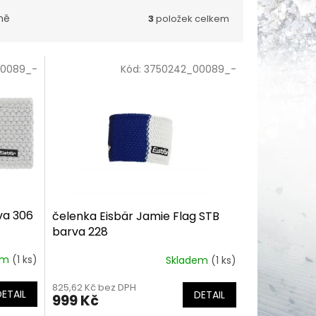
ně
3
položek celkem
00089_-
Kód:
3750242_00089_-
va 306
čelenka Eisbär Jamie Flag STB
barva 228
em
(1 ks)
Skladem
(1 ks)
825,62 Kč bez DPH
DETAIL
DETAIL
999 Kč