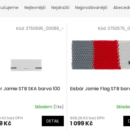
ručujeme
Nejlevnější
Nejdražší
Nejprodávanější
Abeced
Kód:
3750695_00089_-
Kód:
3750575_
är Jamie STB SKA barva 100
Eisbär Jamie Flag STB bar
Skladem
(1 ks)
Sklad
6 Kč bez DPH
908,26 Kč bez DPH
DETAIL
9 Kč
1 099 Kč