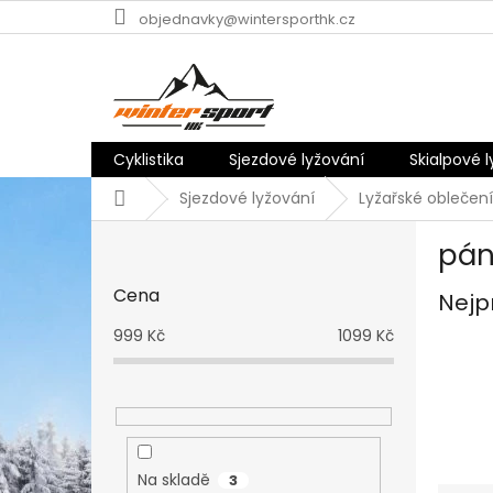
Přejít
objednavky@wintersporthk.cz
na
obsah
Cyklistika
Sjezdové lyžování
Skialpové 
Domů
Sjezdové lyžování
Lyžařské oblečení
P
pán
o
s
Cena
Nejp
t
r
999
Kč
1099
Kč
a
n
n
í
p
a
Na skladě
3