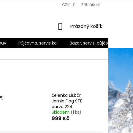
Ů
ZPŮSOBY DORUČENÍ A PLATBY
CZK
REKLAMACE A VRÁCENÍ ZBO
Přihlášení
NÁKUPNÍ
Prázdný košík
KOŠÍK
buv
Půjčovna, servis kol
Bazar, servis, půjčovna
Ko
čelenka Eisbär
ag
Jamie Flag STB
barva 228
Skladem
(1 ks)
999 Kč