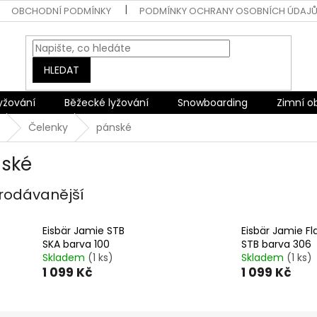
OBCHODNÍ PODMÍNKY
PODMÍNKY OCHRANY OSOBNÍCH ÚDAJ
HLEDAT
lyžování
Běžecké lyžování
Snowboarding
Zimní o
Čelenky
pánské
ské
rodávanější
Eisbär Jamie STB
Eisbär Jamie Fl
SKA barva 100
STB barva 306
Skladem
(1 ks)
Skladem
(1 ks)
1 099 Kč
1 099 Kč