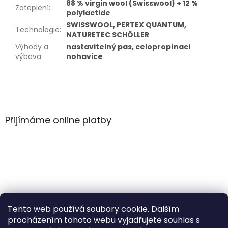
88 % virgin wool (Swisswool) + 12 %
Zateplení
:
polylactide
SWISSWOOL, PERTEX QUANTUM,
Technologie
:
NATURETEC SCHÖLLER
Výhody a
nastavitelný pas, celopropínací
výbava
:
nohavice
Z
á
p
a
Přijímáme online platby
t
í
Tento web používá soubory cookie. Dalším
procházením tohoto webu vyjadřujete souhlas s