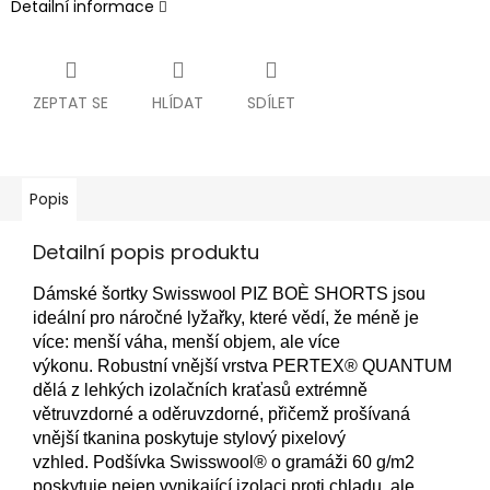
Detailní informace
ZEPTAT SE
HLÍDAT
SDÍLET
Popis
Detailní popis produktu
Dámské šortky Swisswool PIZ BOÈ SHORTS jsou
ideální pro náročné lyžařky, které vědí, že méně je
více: menší váha, menší objem, ale více
výkonu.
Robustní vnější vrstva PERTEX® QUANTUM
dělá z lehkých izolačních kraťasů extrémně
větruvzdorné a oděruvzdorné, přičemž prošívaná
vnější tkanina poskytuje stylový pixelový
vzhled.
Podšívka Swisswool® o gramáži 60 g/m2
poskytuje nejen vynikající izolaci proti chladu, ale