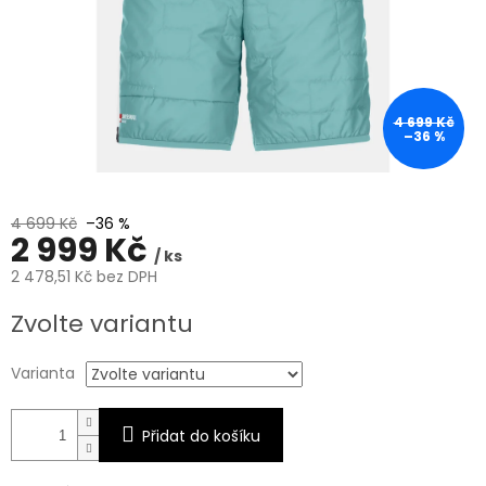
4 699 Kč
–36 %
4 699 Kč
–36 %
2 999 Kč
/ ks
2 478,51 Kč bez DPH
Měrná
Zvolte variantu
cena:
Varianta
Přidat do košíku