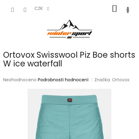
Přejít
NÁKUP
na
CZK
obsah
KOŠÍK
Ortovox Swisswool Piz Boe shorts
W ice waterfall
Průměrné
Neohodnoceno
Podrobnosti hodnocení
Značka:
Ortovox
hodnocení
produktu
je
0,0
z
5
hvězdiček.