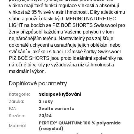
vlákna mají také funkci regulace vlhkosti a absorbují
vlhkost až 35 % své vlastní hmotnosti.
Díky atletickému
střihu a použití elastických MERINO NATURETEC
LIGHT na bocích se PIZ BOÈ SHORTS Swisswool pro
ženy přizpůsobí každému Vašemu pohybu i v tom
nejnáročnějším terénu.
Nastavitelný pas zajišťuje
dokonalé uchycení a usnadňuje jejich oblékání nebo
svlékání v jakékoli situaci.
Dámské šortky Swisswool
PIZ BOÈ SHORTS jsou proto ideálními společníky na
náročné túry, kdy je vyžadována nízká hmotnost a
maximální výkon.
Doplňkové parametry
Kategorie
:
Skialpové lyžování
Záruka
:
2 roky
EAN
:
Zvolte variantu
Sezóna
:
23/24
PERTEX® QUANTUM: 100 % polyamide
Materiál
:
(recycled)