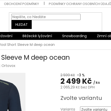
OBCHODNÍ PODMÍNKY
PODMÍNKY OCHRANY OSOBNÍCH ÚDAJ
HLEDAT
lyžování
Běžecké lyžování
Snowboarding
Zimní o
ool Short Sleeve M deep ocean
t Sleeve M deep ocean
:
Ortovox
2 599 Kč
–3 %
2 499 Kč
/ ks
2 065,29 Kč bez DPH
Měrná
Zvolte variantu
cena:
Varianta