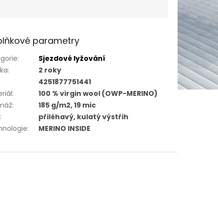
lňkové parametry
gorie
:
Sjezdové lyžování
uka
:
2 roky
4251877751441
riál
:
100 % virgin wool (OWP-MERINO)
máž
:
185 g/m2, 19 mic
h
:
přiléhavý, kulatý výstřih
hnologie
:
MERINO INSIDE