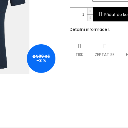
Přidat do ko
Detailní informace
TISK
ZEPTAT SE
2 599 Kč
–3 %