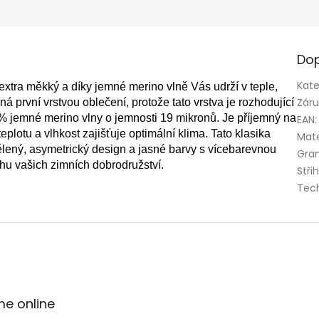
Dop
Kate
tra měkký a díky jemné merino vlně Vás udrží v teple,
Zár
ná první vrstvou oblečení, protože tato vrstva je rozhodující
% jemné merino vlny o jemnosti 19 mikronů.
Je příjemný na
EAN
:
plotu a vlhkost zajišťuje optimální klima.
Tato klasika
Mate
ený, asymetrický design a jasné barvy s vícebarevnou
Gra
hu vašich zimních dobrodružství.
Stři
Tec
me online