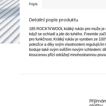
Popis
Detailní popis produktu
185 ROCK'N'WOOL krátký rukáv pro muže je ex
když se ochladí a jde do tuhého.
Freeride začí
pro funkčnost.
Krátký rukáv je vyroben ze 100
pokožce a díky svým vlastnostem regulujícím te
boduje také svým svěžím novým vzhledem: děl
kroucenou přízí odrážejí mnohostrannou pova
Z
á
p
a
t
Přijímá
í
platby