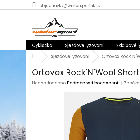
Přejít
objednavky@wintersporthk.cz
na
obsah
Cyklistika
Sjezdové lyžování
Skialpové 
Domů
Sjezdové lyžování
Ortovox Rock´N´W
Ortovox Rock´N´Wool Shor
Průměrné
Neohodnoceno
Podrobnosti hodnocení
Značka
hodnocení
produktu
je
0,0
z
5
hvězdiček.