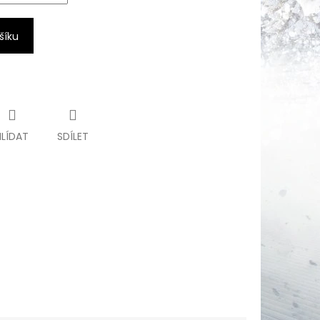
šíku
HLÍDAT
SDÍLET