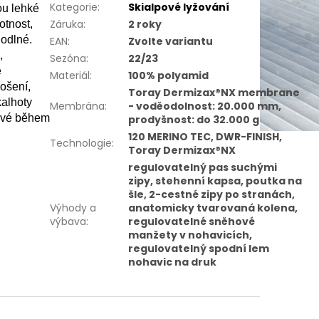
Kategorie
:
Skialpové lyžování
u lehké 
Záruka
:
2 roky
tnost, 
odlné. 
EAN
:
Zvolte variantu
, 
Sezóna
:
22/23
 
Materiál
:
100% polyamid
ošení, 
Toray Dermizax®NX membrane
alhoty 
Membrána
:
- voděodolnost: 20.000 mm,
livé během
prodyšnost: do 32.000 g
120 MERINO TEC, DWR-FINISH,
Technologie
:
Toray Dermizax®NX
regulovatelný pas suchými
zipy, stehenní kapsa, poutka na
šle, 2-cestné zipy po stranách,
Výhody a
anatomicky tvarovaná kolena,
výbava
:
regulovatelné sněhové
manžety v nohavicích,
regulovatelný spodní lem
nohavic na druk