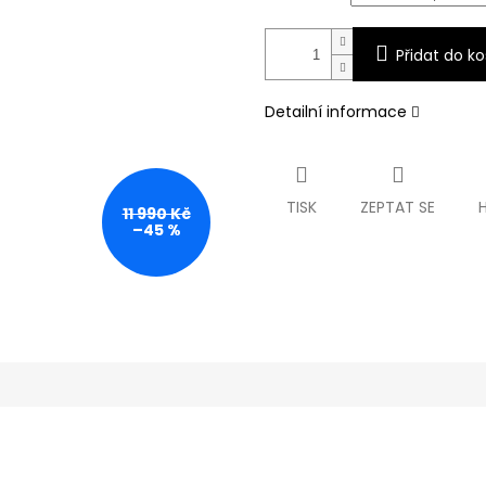
Přidat do ko
Detailní informace
TISK
ZEPTAT SE
11 990 Kč
–45 %