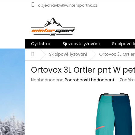
Přejít
objednavky@wintersporthk.cz
na
obsah
Cyklistika
Sjezdové lyžování
Skialpové 
Domů
Skialpové lyžování
Ortovox 3L Ortler
Ortovox 3L Ortler pnt W pet
Průměrné
Neohodnoceno
Podrobnosti hodnocení
Značka
hodnocení
produktu
je
0,0
z
5
hvězdiček.