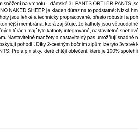
stém sněžení na vrcholu – dámské 3L PANTS ORTLER PANTS jso
NO NAKED SHEEP je kladen důraz na to podstatné: Nízká hmo
lhoty jsou lehké a technicky propracované, přesto robustní a poh
ější membrána, která zajišťuje, že kalhoty jsou větruodolné
ných túrách mají tyto kalhoty integrované, nastavitelné sněhové
ám. Nastavitelné manžety a nastavitelný pas umožňují snadné n
oskytují pohodlí. Díky 2-cestným bočním zipům lze tyto 3vrstvé k
S: Pro alpinistky, které chtějí oblečení, které je 100% spoleh