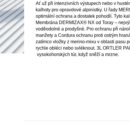
Ať už při intenzivních výstupech nebo v hu
kalhoty pro opravdové alpinistky. 
U řady MERI
optimální ochrana a dostatek pohodlí. Tyto ka
Membrána DERMIZAX® NX od Toray – nejvýkonn
voděodolné a prodyšné. 
Pro ochranu při nároč
manžety a Cordura ochranu proti ostrým hran
zatímco vložky z merino-mixu v oblasti pasu p
rychle obléci nebo svléknout. 3L ORTLER PANT
 vysokohorských túr, když sněží a mrzne.
Z