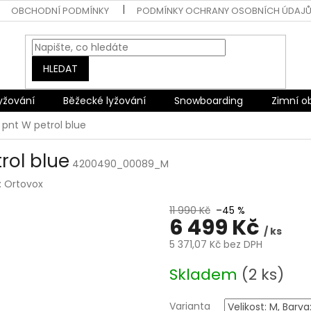
OBCHODNÍ PODMÍNKY
PODMÍNKY OCHRANY OSOBNÍCH ÚDAJ
HLEDAT
lyžování
Běžecké lyžování
Snowboarding
Zimní o
 pnt W petrol blue
rol blue
4200490_00089_M
:
Ortovox
11 990 Kč
–45 %
6 499 Kč
/ ks
5 371,07 Kč bez DPH
Měrná
Skladem
(2 ks)
cena:
Varianta