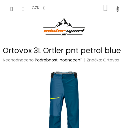
Přejít
NÁKUP
na
CZK
obsah
KOŠÍK
Ortovox 3L Ortler pnt petrol blue
Průměrné
Neohodnoceno
Podrobnosti hodnocení
Značka:
Ortovox
hodnocení
produktu
je
0,0
z
5
hvězdiček.