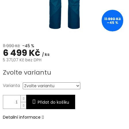
11 990 Kč
–45 %
11 990 Kč
–45 %
6 499 Kč
/ ks
5 371,07 Kč bez DPH
Měrná
Zvolte variantu
cena:
Varianta
Přidat do košíku
Detailní informace