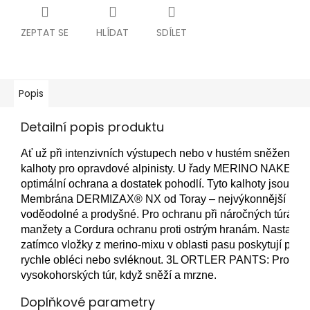
ZEPTAT SE
HLÍDAT
SDÍLET
Popis
Detailní popis produktu
Ať už při intenzivních výstupech nebo v hustém sněžení
kalhoty pro opravdové alpinisty. 
U řady MERINO NAKED SHEE
optimální ochrana a dostatek pohodlí. Tyto kalhoty jsou le
Membrána DERMIZAX® NX od Toray – nejvýkonnější membrána
voděodolné a prodyšné. 
Pro ochranu při náročných túrách m
manžety a Cordura ochranu proti ostrým hranám. Nastavite
zatímco vložky z merino-mixu v oblasti pasu poskytují poho
rychle obléci nebo svléknout. 3L ORTLER PANTS: Pro alpinis
vysokohorských túr, když sněží a mrzne.
Doplňkové parametry