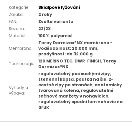
Kategorie
:
Skialpové lyžování
Záruka
:
2 roky
EAN
:
Zvolte variantu
Sezóna
:
22/23
Materiál
:
100% polyamid
Toray Dermizax®NX membrane -
Membrána
:
voděodolnost: 20.000 mm,
prodyšnost: do 32.000 g
120 MERINO TEC, DWR-FINISH, Toray
Technologie
:
Dermizax®NX
regulovatelný pas suchými zipy,
stehenní kapsa, poutka na šle, 2-
cestné zipy po stranách, anatomicky
Výhody a
tvarovaná kolena, regulovatelné
výbava
:
sněhové manžety v nohavicích,
regulovatelný spodní lem nohavic na
druk
Z
á