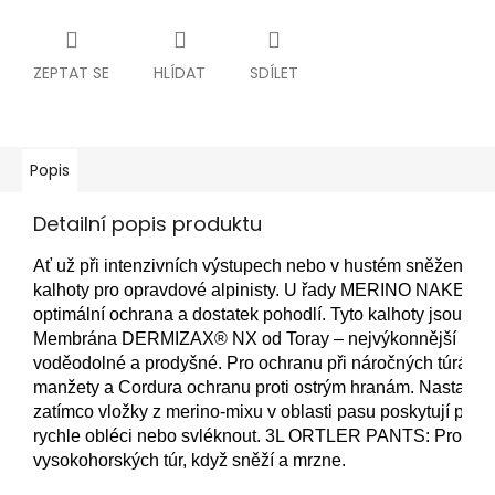
ZEPTAT SE
HLÍDAT
SDÍLET
Popis
Detailní popis produktu
Ať už při intenzivních výstupech nebo v hustém sněžení
kalhoty pro opravdové alpinisty. 
U řady MERINO NAKED SHEE
optimální ochrana a dostatek pohodlí. Tyto kalhoty jsou le
Membrána DERMIZAX® NX od Toray – nejvýkonnější membrána
voděodolné a prodyšné. 
Pro ochranu při náročných túrách m
manžety a Cordura ochranu proti ostrým hranám. Nastavite
zatímco vložky z merino-mixu v oblasti pasu poskytují poho
rychle obléci nebo svléknout. 3L ORTLER PANTS: Pro alpinis
vysokohorských túr, když sněží a mrzne.