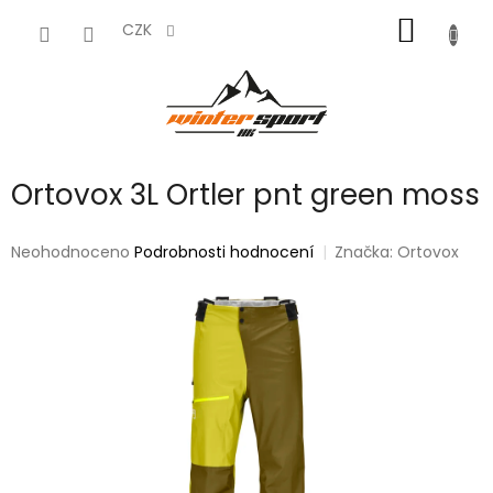
Přejít
NÁKUP
na
CZK
obsah
KOŠÍK
Ortovox 3L Ortler pnt green moss
Průměrné
Neohodnoceno
Podrobnosti hodnocení
Značka:
Ortovox
hodnocení
produktu
je
0,0
z
5
hvězdiček.