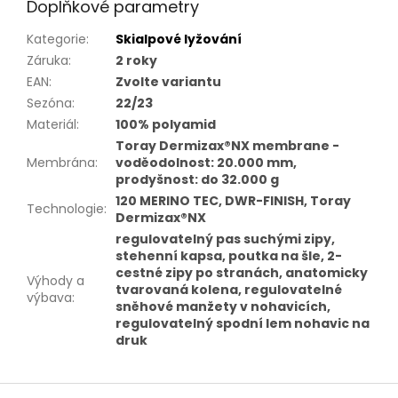
Doplňkové parametry
Kategorie
:
Skialpové lyžování
Záruka
:
2 roky
EAN
:
Zvolte variantu
Sezóna
:
22/23
Materiál
:
100% polyamid
Toray Dermizax®NX membrane -
Membrána
:
voděodolnost: 20.000 mm,
prodyšnost: do 32.000 g
120 MERINO TEC, DWR-FINISH, Toray
Technologie
:
Dermizax®NX
regulovatelný pas suchými zipy,
stehenní kapsa, poutka na šle, 2-
cestné zipy po stranách, anatomicky
Výhody a
tvarovaná kolena, regulovatelné
výbava
:
sněhové manžety v nohavicích,
regulovatelný spodní lem nohavic na
druk
Z