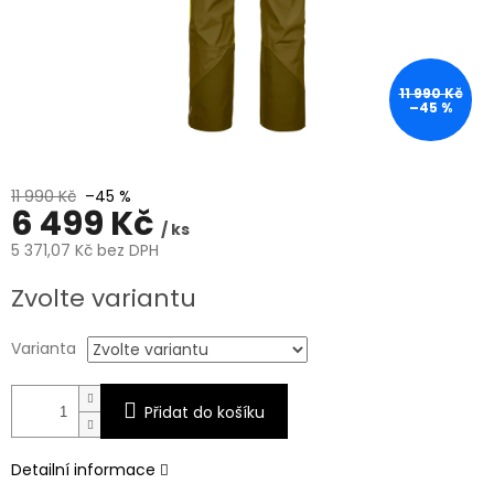
11 990 Kč
–45 %
11 990 Kč
–45 %
6 499 Kč
/ ks
5 371,07 Kč bez DPH
Měrná
Zvolte variantu
cena:
Varianta
Přidat do košíku
Detailní informace