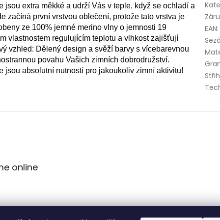
Kate
 extra měkké a udrží Vás v teple, když se ochladí a 
Zár
e začíná první vrstvou oblečení, protože tato vrstva je 
yrobeny ze 100% jemné merino vlny o jemnosti 19 
EAN
:
 vlastnostem regulujícím teplotu a vlhkost zajišťují
Sez
vý vzhled: Dělený design a svěží barvy s vícebarevnou 
Mate
hostrannou povahu Vašich zimních dobrodružství. 
Gra
absolutní nutností pro jakoukoliv zimní aktivitu!
Stři
Tec
me online