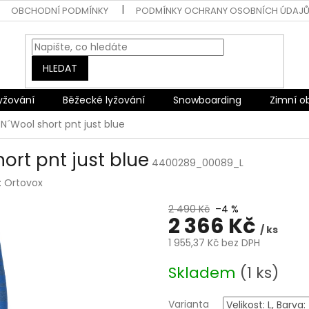
OBCHODNÍ PODMÍNKY
PODMÍNKY OCHRANY OSOBNÍCH ÚDAJ
HLEDAT
lyžování
Běžecké lyžování
Snowboarding
Zimní o
N´Wool short pnt just blue
ort pnt just blue
4400289_00089_L
:
Ortovox
2 490 Kč
–4 %
2 366 Kč
/ ks
1 955,37 Kč bez DPH
Měrná
Skladem
(1 ks)
cena:
Varianta