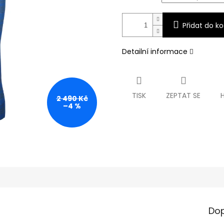
Přidat do ko
Detailní informace
TISK
ZEPTAT SE
2 490 Kč
–4 %
Dop