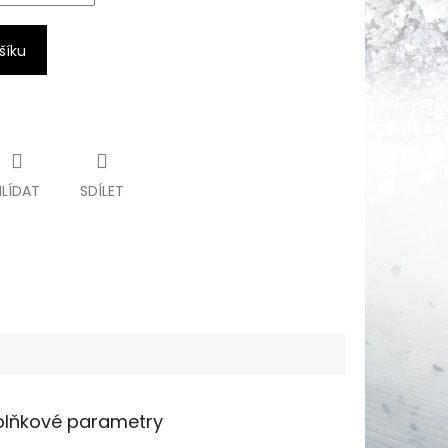
šíku
HLÍDAT
SDÍLET
lňkové parametry