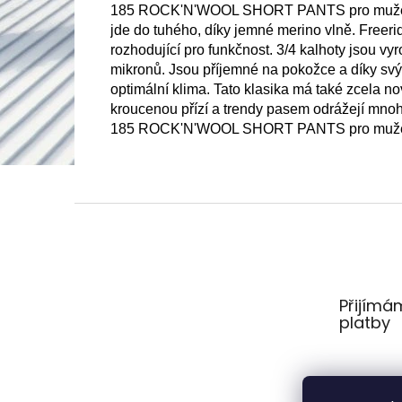
185 ROCK'N'WOOL SHORT PANTS pro muže jsou
jde do tuhého, díky jemné merino vlně. 
Freerid
rozhodující pro funkčnost. 3/4 kalhoty jsou v
mikronů. Jsou příjemné na pokožce a díky svým
optimální klima. 
Tato klasika má také zcela no
kroucenou přízí a trendy pasem odrážejí mno
185 ROCK'N'WOOL SHORT PANTS pro muže jsou 
Z
á
p
a
t
Přijímá
í
platby