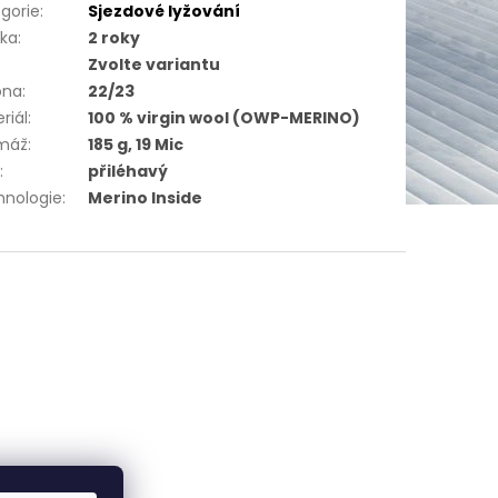
gorie
:
Sjezdové lyžování
uka
:
2 roky
Zvolte variantu
óna
:
22/23
riál
:
100 % virgin wool (OWP-MERINO)
máž
:
185 g, 19 Mic
h
:
přiléhavý
hnologie
:
Merino Inside