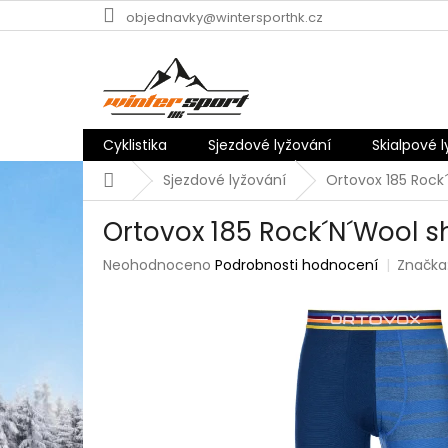
Přejít
objednavky@wintersporthk.cz
na
obsah
Cyklistika
Sjezdové lyžování
Skialpové 
Domů
Sjezdové lyžování
Ortovox 185 Rock´
Ortovox 185 Rock´N´Wool sh
Průměrné
Neohodnoceno
Podrobnosti hodnocení
Značka
hodnocení
produktu
je
0,0
z
5
hvězdiček.