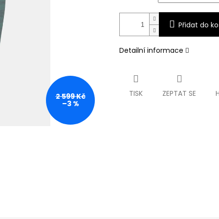
Přidat do ko
Detailní informace
TISK
ZEPTAT SE
2 599 Kč
–3 %