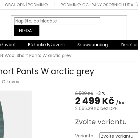
OBCHODNÍ PODMÍNKY
PODMÍNKY OCHRANY OSOBNÍCH ÚDAJ
HLEDAT
lyžování
Běžecké lyžování
Snowboarding
Zimní o
´N´Wool Short Pants W arctic grey
hort Pants W arctic grey
:
Ortovox
2 599 Kč
–3 %
2 499 Kč
/ ks
2 065,29 Kč bez DPH
Měrná
Zvolte variantu
cena:
Varianta