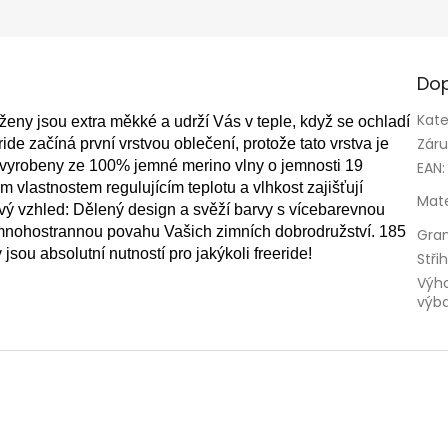
Dop
Kate
sou extra měkké a udrží Vás v teple, když se ochladí
Zár
ide začíná první vrstvou oblečení, protože tato vrstva je
u vyrobeny ze 100% jemné merino vlny o jemnosti 19
EAN
:
 vlastnostem regulujícím teplotu a vlhkost zajišťují
Mate
vý vzhled: Dělený design a svěží barvy s vícebarevnou
mnohostrannou povahu Vašich zimních dobrodružství.
185
Gra
absolutní nutností pro jakýkoli freeride!
Stři
Výh
výb