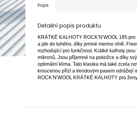
Popis
Detailní popis produktu
KRÁTKÉ KALHOTY ROCK'N'WOOL 185 pro ženy j
a jde do tuhého, díky jemné merino vlně.
Freer
rozhodující pro funkčnost.
Krátké kalhoty jso
mikronů.
Jsou příjemné na pokožce a díky svým
optimální klima.
Tato
klasika má také zcela no
kroucenou přízí a trendovým pasem odrážejí 
ROCK'N'WOOL KRÁTKÉ KALHOTY pro ženy jsou 
Z
á
p
a