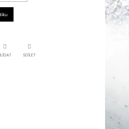
šíku
HLÍDAT
SDÍLET