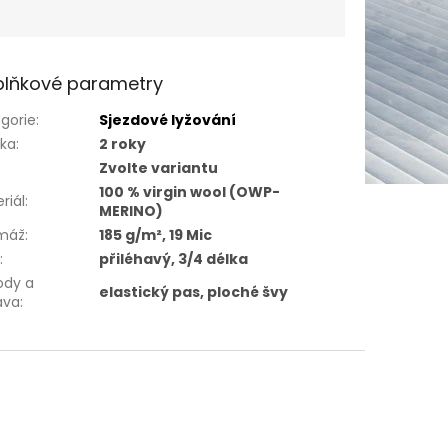
lňkové parametry
gorie
:
Sjezdové lyžování
uka
:
2 roky
Zvolte variantu
100 % virgin wool (OWP-
riál
:
MERINO)
máž
:
185 g/m², 19 Mic
h
:
přiléhavý, 3/4 délka
ody a
elastický pas, ploché švy
ava
: