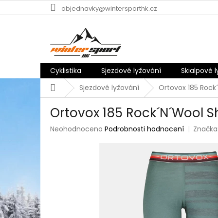
Přejít
objednavky@wintersporthk.cz
na
obsah
Cyklistika
Sjezdové lyžování
Skialpové 
Domů
Sjezdové lyžování
Ortovox 185 Rock
Ortovox 185 Rock´N´Wool S
Průměrné
Neohodnoceno
Podrobnosti hodnocení
Značka
hodnocení
produktu
je
0,0
z
5
hvězdiček.