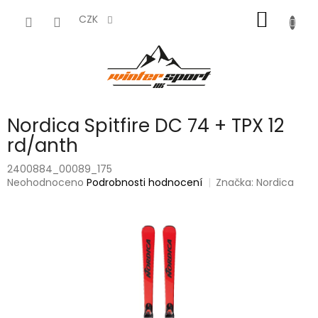
Přejít
NÁKUP
na
CZK
obsah
KOŠÍK
Nordica Spitfire DC 74 + TPX 12
rd/anth
2400884_00089_175
Průměrné
Neohodnoceno
Podrobnosti hodnocení
Značka:
Nordica
hodnocení
produktu
je
0,0
z
5
hvězdiček.