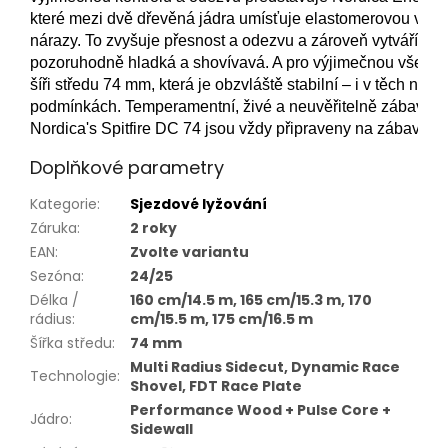
které mezi dvě dřevěná jádra umísťuje elastomerovou vrstvu
nárazy. To zvyšuje přesnost a odezvu a zároveň vytváří jízdu
pozoruhodně hladká a shovívavá. A pro výjimečnou všestra
šíři středu 74 mm, která je obzvláště stabilní – i v těch nejn
podmínkách. Temperamentní, živé a neuvěřitelně zábavné,
Nordica's Spitfire DC 74 jsou vždy připraveny na zábavu. 
Doplňkové parametry
Kategorie
:
Sjezdové lyžování
Záruka
:
2 roky
EAN
:
Zvolte variantu
Sezóna
:
24/25
Délka /
160 cm/14.5 m, 165 cm/15.3 m, 170
rádius
:
cm/15.5 m, 175 cm/16.5 m
Šířka středu
:
74 mm
Multi Radius Sidecut, Dynamic Race
Technologie
:
Shovel, FDT Race Plate
Performance Wood + Pulse Core +
Jádro
:
Sidewall