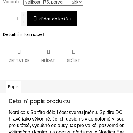
Varianta
Přidat do košíku
Detailní informace
ZEPTAT SE
HLÍDAT
SDÍLET
Popis
Detailní popis produktu
Nordica’s Spitfire dělají čest svému jménu. Spitfire DC 74 j
hravé jako výkonné. Jejich design s více poloměry jsou ste
pro krátké, výbušné oblouky, tak pro velké, pozvolné oblouk
výjimečnou kontrolu a odezvu představuje Nordica Energy