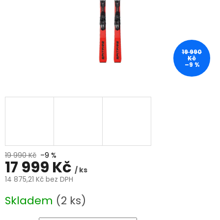
19 990
Kč
–9 %
19 990 Kč
–9 %
17 999 Kč
/ ks
14 875,21 Kč bez DPH
Měrná
Skladem
(2 ks)
cena: