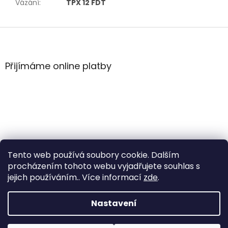
Vázání
:
TPX 12 FDT
Z
á
p
a
Přijímáme online platby
t
í
Tento web používá soubory cookie. Dalším
procházením tohoto webu vyjadřujete souhlas s
jejich používáním.. Více informací
zde
.
Vytvořil Shoptet
Nastavení
Copyright 2026
WintersportHK
. Všechna práva