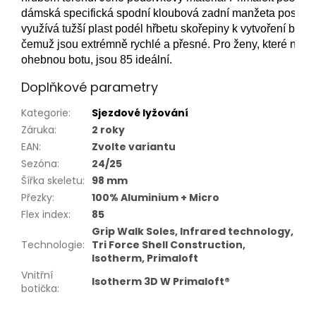
dámská specifická spodní kloubová zadní manžeta poskytuje 
využívá tužší plast podél hřbetu skořepiny k vytvoření boční
čemuž jsou extrémně rychlé a přesné. Pro ženy, které nechtě
ohebnou botu, jsou 85 ideální.
Doplňkové parametry
Kategorie
:
Sjezdové lyžování
Záruka
:
2 roky
EAN
:
Zvolte variantu
Sezóna
:
24/25
Šířka skeletu
:
98 mm
Přezky
:
100% Aluminium + Micro
Flex index
:
85
Grip Walk Soles, Infrared technology,
Technologie
:
Tri Force Shell Construction,
Isotherm, Primaloft
Vnitřní
Isotherm 3D W Primaloft®
botička
: