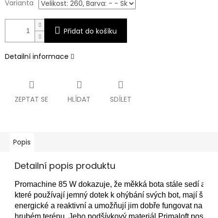
Varianta
Přidat do košíku
Detailní informace
ZEPTAT SE
HLÍDAT
SDÍLET
Popis
Detailní popis produktu
Promachine 85 W dokazuje, že měkká bota stále sedí a dob
které používají jemný dotek k ohýbání svých bot, mají šířku
energické a reaktivní a umožňují jim dobře fungovat na upr
hrubém terénu. Jeho podšívkový materiál Primaloft poskytuje