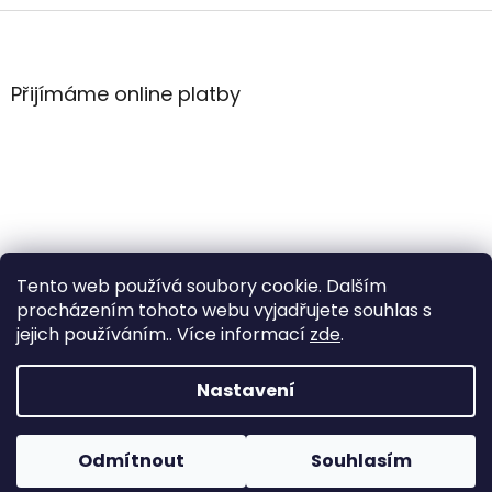
Z
á
p
a
Přijímáme online platby
t
í
Tento web používá soubory cookie. Dalším
procházením tohoto webu vyjadřujete souhlas s
jejich používáním.. Více informací
zde
.
Vytvořil Shoptet
Nastavení
Copyright 2026
WintersportHK
. Všechna práva
Odmítnout
Souhlasím
vyhrazena.