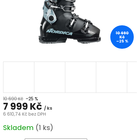
10 690
Kč
–25 %
10 690 Kč
–25 %
7 999 Kč
/ ks
6 610,74 Kč bez DPH
Měrná
Skladem
(1 ks)
cena: