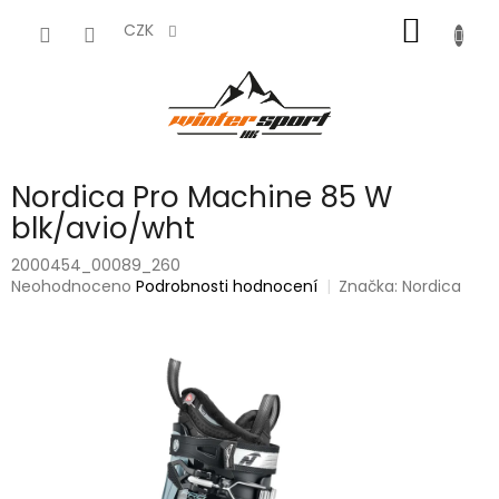
Přejít
NÁKUP
na
CZK
obsah
KOŠÍK
Nordica Pro Machine 85 W
blk/avio/wht
2000454_00089_260
Průměrné
Neohodnoceno
Podrobnosti hodnocení
Značka:
Nordica
hodnocení
produktu
je
0,0
z
5
hvězdiček.