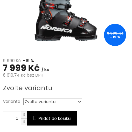
9 990 Kč
–19 %
9 990 Kč
–19 %
7 999 Kč
/ ks
6 610,74 Kč bez DPH
Měrná
Zvolte variantu
cena:
Varianta
Přidat do košíku