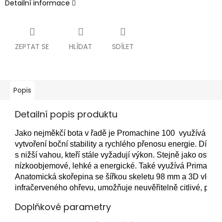
Detailní informace
ZEPTAT SE
HLÍDAT
SDÍLET
Popis
Detailní popis produktu
Jako nejměkčí bota v řadě je Promachine 100  využívá tužší
vytvoření boční stability a rychlého přenosu energie. Díky t
s nižší vahou, kteří stále vyžadují výkon. Stejně jako ostat
nízkoobjemové, lehké a energické. Také využívá Primaloft ve
Anatomická skořepina se šířkou skeletu 98 mm a 3D vložka,
infračerveného ohřevu, umožňuje neuvěřitelně citlivé, přes
Doplňkové parametry