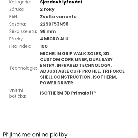
Kategorie
:
Sjezdové lyžování
Záruka
:
2 roky
EAN
:
Zvolte variantu
Sezóna
:
2250F53N96
Šířka skeletu
:
98 mm
Přezky
:
4 MICRO ALU
Flex index
:
100
MICHELIN GRIP WALK SOLES, 3D
CUSTOM CORK LINER, DUAL EASY
ENTRY, INFRARED TECHNOLOGY,
Technologie
:
ADJUSTABLE CUFF PROFILE, TRI FORCE
SHELL CONSTRUCTION, ISOTHERM,
POWER DRIVER
Vnitřní
ISOTHERM 3D Primaloft®
botička
:
Z
á
p
a
Přijímáme online platby