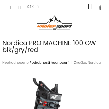
Přejít
NÁKUP
na
CZK
obsah
KOŠÍK
Nordica PRO MACHINE 100 GW
blk/gry/red
Průměrné
Neohodnoceno
Podrobnosti hodnocení
Značka:
Nordica
hodnocení
produktu
je
0,0
z
5
hvězdiček.