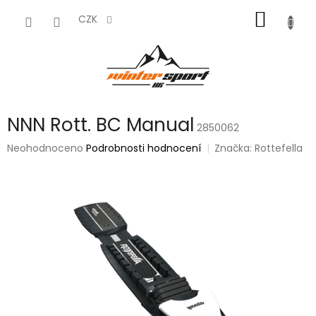
Přejít
NÁKUP
na
CZK
obsah
KOŠÍK
NNN Rott. BC Manual
2850062
Průměrné
Neohodnoceno
Podrobnosti hodnocení
Značka:
Rottefella
hodnocení
produktu
je
0,0
z
5
hvězdiček.