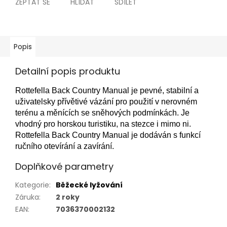
ZEPTAT SE
HLÍDAT
SDÍLET
Popis
Detailní popis produktu
Rottefella Back Country Manual je pevné, stabilní a
uživatelsky přívětivé vázání pro použití v nerovném
terénu a měnících se sněhových podmínkách. Je
vhodný pro horskou turistiku, na stezce i mimo ni.
Rottefella Back Country Manual je dodáván s funkcí
ručního otevírání a zavírání.
Doplňkové parametry
Kategorie
:
Běžecké lyžování
Záruka
:
2 roky
EAN
:
7036370002132