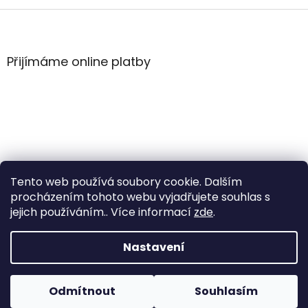
Z
á
p
a
Přijímáme online platby
t
í
Tento web používá soubory cookie. Dalším
procházením tohoto webu vyjadřujete souhlas s
jejich používáním.. Více informací
zde
.
Vytvořil Shoptet
Nastavení
Copyright 2026
WintersportHK
. Všechna práva
Odmítnout
Souhlasím
vyhrazena.