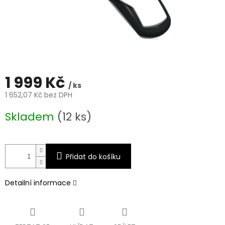
1 999 Kč
/ ks
1 652,07 Kč bez DPH
Měrná
Skladem
(12 ks)
cena:
Přidat do košíku
Detailní informace